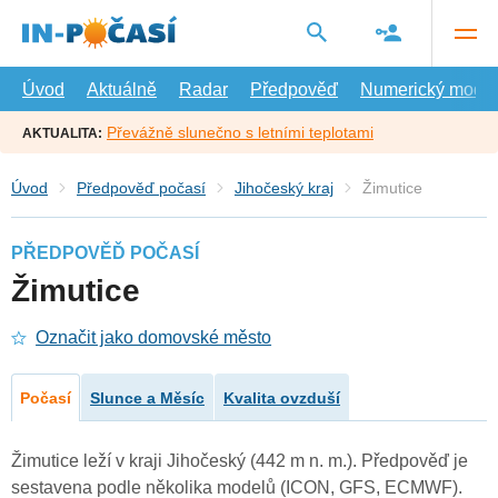
Přejít
na
hlavní
obsah
Úvod
Aktuálně
Radar
Předpověď
Numerický model
Převážně slunečno s letními teplotami
AKTUALITA:
Úvod
Předpověď počasí
Jihočeský kraj
Žimutice
PŘEDPOVĚĎ POČASÍ
Žimutice
Označit jako domovské město
Počasí
Slunce a Měsíc
Kvalita ovzduší
Žimutice leží v kraji Jihočeský (442 m n. m.). Předpověď je
sestavena podle několika modelů (ICON, GFS, ECMWF).