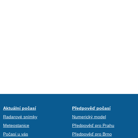
Aktuální počasí
Předpověď počasí
Radarové snímky
Numerický model
Meteostanice
Předpověď pro Prahu
Počasí u vás
Předpověď pro Brno