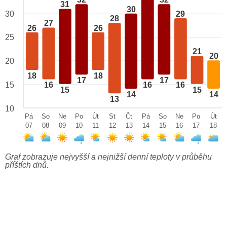
32
32
31
30
29
30
28
27
26
26
25
21
20
20
18
18
17
17
15
16
16
16
15
15
14
14
13
10
Pá
So
Ne
Po
Út
St
Čt
Pá
So
Ne
Po
Út
07
08
09
10
11
12
13
14
15
16
17
18
Graf zobrazuje nejvyšší a nejnižší denní teploty v průběhu
příštích dnů.