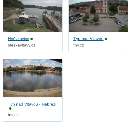
Hněvkovice
Týn nad Vltavou
stezkavltavy.cz
tnv.cz
Týn nad Vltavou - Nábřeží
tnv.cz