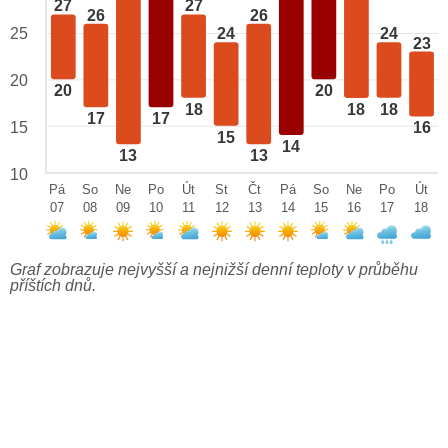
27
27
26
26
25
24
24
23
20
20
20
18
18
18
17
17
15
16
15
14
13
13
10
Pá
So
Ne
Po
Út
St
Čt
Pá
So
Ne
Po
Út
07
08
09
10
11
12
13
14
15
16
17
18
Graf zobrazuje nejvyšší a nejnižší denní teploty v průběhu
příštích dnů.