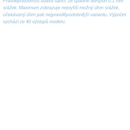
Pravděpodobnost udává šanci, že spadne alespoň 0,1 mm
srážek. Maximum zobrazuje nejvyšší možný úhrn srážek,
očekávaný úhrn pak nejpravděpodobnější variantu. Výpočet
vychází ze 40 výstupů modelu.