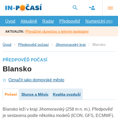
Přejít
na
hlavní
obsah
Úvod
Aktuálně
Radar
Předpověď
Numerický model
Převážně slunečno s letními teplotami
AKTUALITA:
Úvod
Předpověď počasí
Jihomoravský kraj
Blansko
PŘEDPOVĚĎ POČASÍ
Blansko
Označit jako domovské město
Počasí
Slunce a Měsíc
Kvalita ovzduší
Blansko leží v kraji Jihomoravský (258 m n. m.). Předpověď
je sestavena podle několika modelů (ICON, GFS, ECMWF).