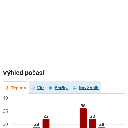
Výhled počasí
Teplota
Vítr
Srážky
Nový sníh
40
36
35
32
32
29
29
30