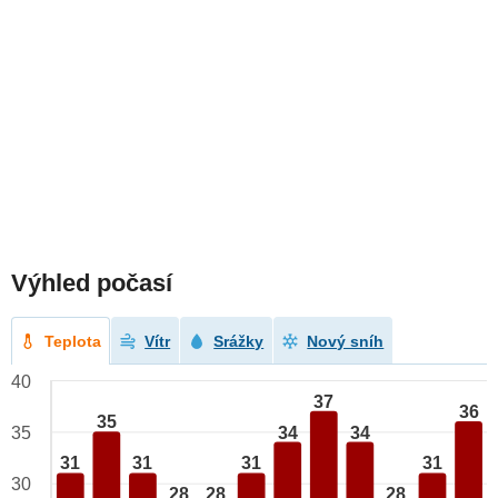
Výhled počasí
Teplota
Vítr
Srážky
Nový sníh
40
37
36
35
34
34
35
31
31
31
31
30
28
28
28