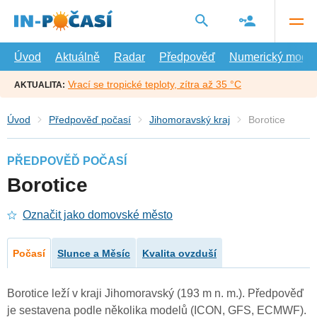
Přejít
na
hlavní
obsah
Úvod
Aktuálně
Radar
Předpověď
Numerický model
Vrací se tropické teploty, zítra až 35 °C
AKTUALITA:
Úvod
Předpověď počasí
Jihomoravský kraj
Borotice
PŘEDPOVĚĎ POČASÍ
Borotice
Označit jako domovské město
Počasí
Slunce a Měsíc
Kvalita ovzduší
Borotice leží v kraji Jihomoravský (193 m n. m.). Předpověď
je sestavena podle několika modelů (ICON, GFS, ECMWF).