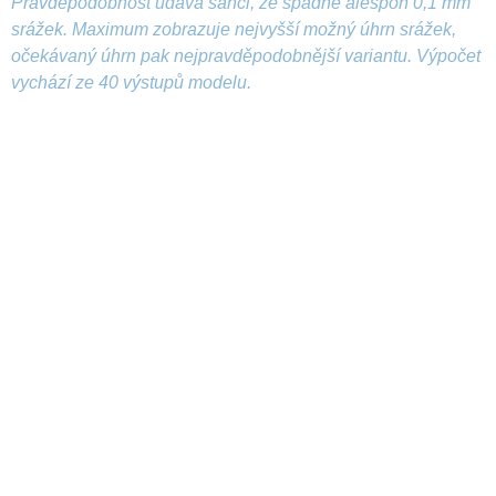
Pravděpodobnost udává šanci, že spadne alespoň 0,1 mm
srážek. Maximum zobrazuje nejvyšší možný úhrn srážek,
očekávaný úhrn pak nejpravděpodobnější variantu. Výpočet
vychází ze 40 výstupů modelu.