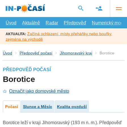
Přejít
na
hlavní
obsah
Úvod
Aktuálně
Radar
Předpověď
Numerický model
Začíná ochlazení, místy přeháňky nebo bouřky,
AKTUALITA:
zejména na východě
Úvod
Předpověď počasí
Jihomoravský kraj
Borotice
PŘEDPOVĚĎ POČASÍ
Borotice
Označit jako domovské město
Počasí
Slunce a Měsíc
Kvalita ovzduší
Borotice leží v kraji Jihomoravský (193 m n. m.). Předpověď