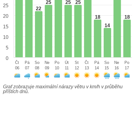
25
25
25
25
22
20
18
18
14
15
10
5
0
Čt
Pá
So
Ne
Po
Út
St
Čt
Pá
So
Ne
Po
06
07
08
09
10
11
12
13
14
15
16
17
Graf zobrazuje maximální nárazy větru v km/h v průběhu
příštích dnů.