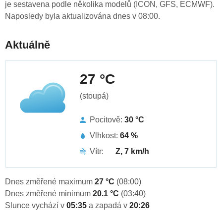
je sestavena podle několika modelů (ICON, GFS, ECMWF).
Naposledy byla aktualizována dnes v 08:00.
Aktuálně
27 °C
(stoupá)
Pocitově:
30 °C
Vlhkost:
64 %
Vítr:
Z, 7 km/h
Dnes změřené maximum
27 °C
(08:00)
Dnes změřené minimum
20.1 °C
(03:40)
Slunce vychází v
05:35
a zapadá v
20:26