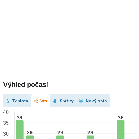
Výhled počasí
Teplota
Vítr
Srážky
Nový sníh
40
36
36
35
29
29
29
30