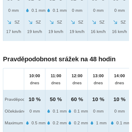
0 mm
0.1 mm
0.1 mm
0 mm
0 mm
0 mm
SZ
SZ
SZ
SZ
SZ
SZ
17 km/h
19 km/h
19 km/h
19 km/h
16 km/h
16 km/h
Pravděpodobnost srážek na 48 hodin
10:00
11:00
12:00
13:00
14:00
dnes
dnes
dnes
dnes
dnes
10 %
50 %
60 %
10 %
10 %
Pravděpod.
Očekáváno
0 mm
0.1 mm
0.1 mm
0 mm
0 mm
Maximum
0.5 mm
0.2 mm
0.2 mm
1 mm
0.1 mm