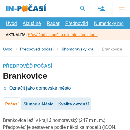
Přejít
na
hlavní
obsah
Úvod
Aktuálně
Radar
Předpověď
Numerický model
Převážně slunečno s letními teplotami
AKTUALITA:
Úvod
Předpověď počasí
Jihomoravský kraj
Brankovice
PŘEDPOVĚĎ POČASÍ
Brankovice
Označit jako domovské město
Počasí
Slunce a Měsíc
Kvalita ovzduší
Brankovice leží v kraji Jihomoravský (247 m n. m.).
Předpověď je sestavena podle několika modelů (ICON,