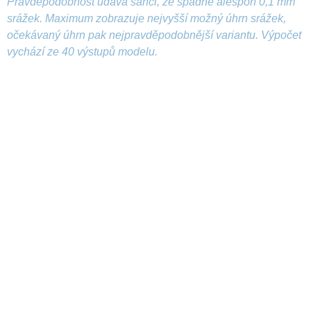
Pravděpodobnost udává šanci, že spadne alespoň 0,1 mm
srážek. Maximum zobrazuje nejvyšší možný úhrn srážek,
očekávaný úhrn pak nejpravděpodobnější variantu. Výpočet
vychází ze 40 výstupů modelu.