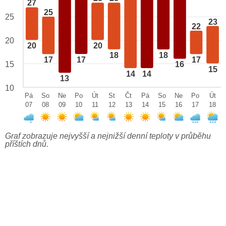
27
25
25
23
22
20
20
20
18
18
17
17
17
15
16
15
14
14
13
10
Pá
So
Ne
Po
Út
St
Čt
Pá
So
Ne
Po
Út
07
08
09
10
11
12
13
14
15
16
17
18
Graf zobrazuje nejvyšší a nejnižší denní teploty v průběhu
příštích dnů.