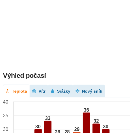
Výhled počasí
Teplota
Vítr
Srážky
Nový sníh
40
36
35
33
32
30
30
29
30
28
28