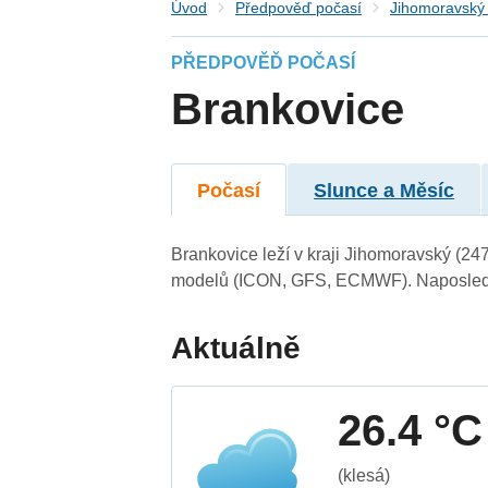
Úvod
Předpověď počasí
Jihomoravský 
PŘEDPOVĚĎ POČASÍ
Brankovice
Počasí
Slunce a Měsíc
Brankovice leží v kraji Jihomoravský (24
modelů (ICON, GFS, ECMWF). Naposledy 
Aktuálně
26.4 °C
(klesá)