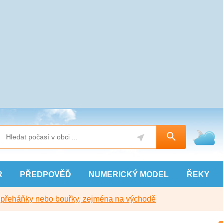
R
PŘEDPOVĚĎ
NUMERICKÝ
MODEL
ŘEKY
y přeháňky nebo bouřky, zejména na východě