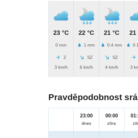
23 °C
22 °C
21 °C
21
0 mm
1 mm
0.4 mm
0.
Z
SZ
SZ
3 km/h
6 km/h
4 km/h
3 k
Pravděpodobnost srá
23:00
00:00
01
dnes
zítra
zít