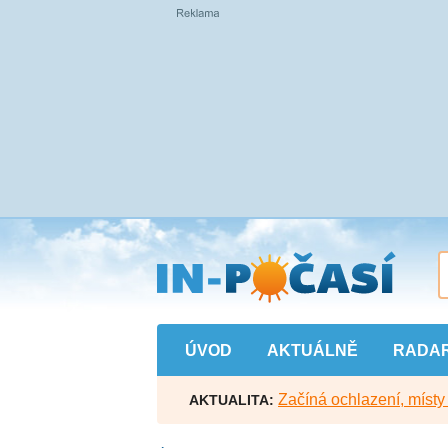
Přejít
na
hlavní
obsah
ÚVOD
AKTUÁLNĚ
RADA
Začíná ochlazení, míst
AKTUALITA: