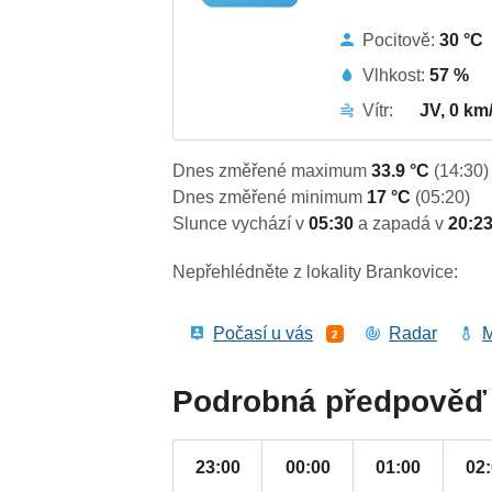
Pocitově:
30 °C
Vlhkost:
57 %
Vítr:
JV, 0 km
Dnes změřené maximum
33.9 °C
(14:30)
Dnes změřené minimum
17 °C
(05:20)
Slunce vychází v
05:30
a zapadá v
20:2
Nepřehlédněte z lokality Brankovice:
Počasí u vás
Radar
M
2
Podrobná předpověď 
23:00
00:00
01:00
02