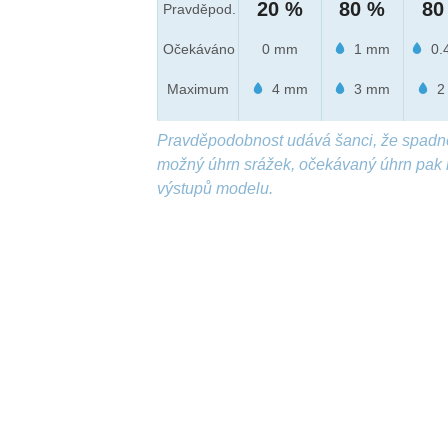
20 %
80 %
80
Pravděpod.
Očekáváno
0 mm
1 mm
0.
Maximum
4 mm
3 mm
2
Pravděpodobnost udává šanci, že spadn
možný úhrn srážek, očekávaný úhrn pak 
výstupů modelu.