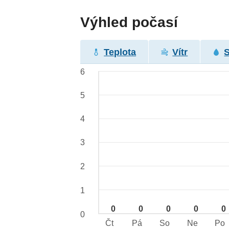
Výhled počasí
Teplota
Vítr
6
5
4
3
2
1
0
0
0
0
0
0
Čt
Pá
So
Ne
Po