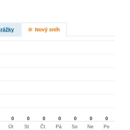
Srážky
Nový sníh
0
0
0
0
0
0
0
Út
St
Čt
Pá
So
Ne
Po