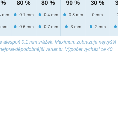
 %
80 %
80 %
90 %
30 %
30 %
4 mm
0.1 mm
0.4 mm
0.3 mm
0 mm
0 mm
 mm
0.6 mm
0.7 mm
3 mm
2 mm
3 mm
e alespoň 0,1 mm srážek. Maximum zobrazuje nejvyšší
nejpravděpodobnější variantu. Výpočet vychází ze 40