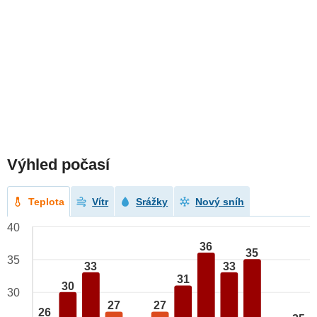
Výhled počasí
Teplota
Vítr
Srážky
Nový sníh
40
36
35
35
33
33
31
30
30
27
27
26