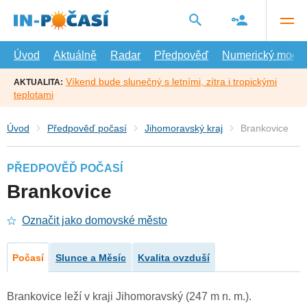
Přejít
na
hlavní
obsah
Úvod
Aktuálně
Radar
Předpověď
Numerický model
Víkend bude slunečný s letními, zítra i tropickými
AKTUALITA:
teplotami
Úvod
Předpověď počasí
Jihomoravský kraj
Brankovice
PŘEDPOVĚĎ POČASÍ
Brankovice
Označit jako domovské město
Počasí
Slunce a Měsíc
Kvalita ovzduší
Brankovice leží v kraji Jihomoravský (247 m n. m.).