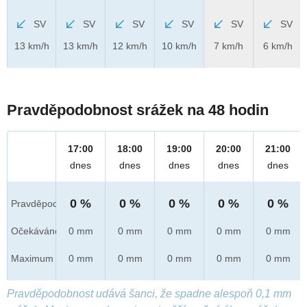
SV
SV
SV
SV
SV
SV
13 km/h
13 km/h
12 km/h
10 km/h
7 km/h
6 km/h
Pravděpodobnost srážek na 48 hodin
17:00
18:00
19:00
20:00
21:00
dnes
dnes
dnes
dnes
dnes
0 %
0 %
0 %
0 %
0 %
Pravděpod.
Očekáváno
0 mm
0 mm
0 mm
0 mm
0 mm
Maximum
0 mm
0 mm
0 mm
0 mm
0 mm
Pravděpodobnost udává šanci, že spadne alespoň 0,1 mm