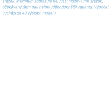
srážek. Maximum zobrazuje nejvyšší možný úhrn srážek,
očekávaný úhrn pak nejpravděpodobnější variantu. Výpočet
vychází ze 40 výstupů modelu.