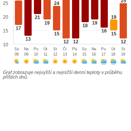
25
25
24
19
20
21
19
19
18
17
15
16
15
15
13
12
12
12
10
So
Ne
Po
Út
St
Čt
Pá
So
Ne
Po
Út
St
08
09
10
11
12
13
14
15
16
17
18
19
Graf zobrazuje nejvyšší a nejnižší denní teploty v průběhu
příštích dnů.