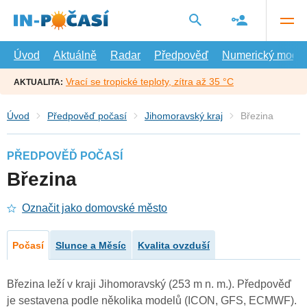
Přejít
na
hlavní
obsah
Úvod
Aktuálně
Radar
Předpověď
Numerický model
Vrací se tropické teploty, zítra až 35 °C
AKTUALITA:
Úvod
Předpověď počasí
Jihomoravský kraj
Březina
PŘEDPOVĚĎ POČASÍ
Březina
Označit jako domovské město
Počasí
Slunce a Měsíc
Kvalita ovzduší
Březina leží v kraji Jihomoravský (253 m n. m.). Předpověď
je sestavena podle několika modelů (ICON, GFS, ECMWF).