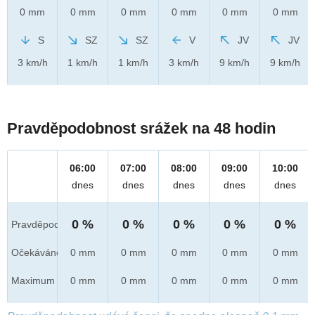
0 mm
0 mm
0 mm
0 mm
0 mm
0 mm
S
SZ
SZ
V
JV
JV
3 km/h
1 km/h
1 km/h
3 km/h
9 km/h
9 km/h
Pravděpodobnost srážek na 48 hodin
06:00
07:00
08:00
09:00
10:00
dnes
dnes
dnes
dnes
dnes
0 %
0 %
0 %
0 %
0 %
Pravděpod.
Očekáváno
0 mm
0 mm
0 mm
0 mm
0 mm
Maximum
0 mm
0 mm
0 mm
0 mm
0 mm