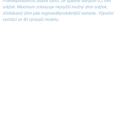
Pravděpodobnost udává šanci, že spadne alespoň 0,1 mm
srážek. Maximum zobrazuje nejvyšší možný úhrn srážek,
očekávaný úhrn pak nejpravděpodobnější variantu. Výpočet
vychází ze 40 výstupů modelu.