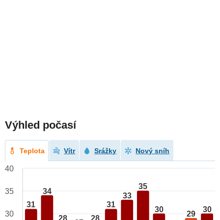
Výhled počasí
Teplota
Vítr
Srážky
Nový sníh
40
35
34
35
33
31
31
30
30
29
30
28
28