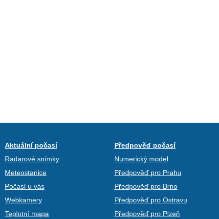
Aktuální počasí
Předpověď počasí
Radarové snímky
Numerický model
Meteostanice
Předpověď pro Prahu
Počasí u vás
Předpověď pro Brno
Webkamery
Předpověď pro Ostravu
Teplotní mapa
Předpověď pro Plzeň