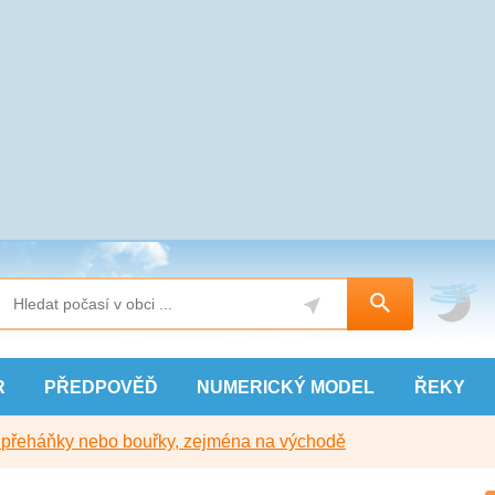
R
PŘEDPOVĚĎ
NUMERICKÝ
MODEL
ŘEKY
y přeháňky nebo bouřky, zejména na východě