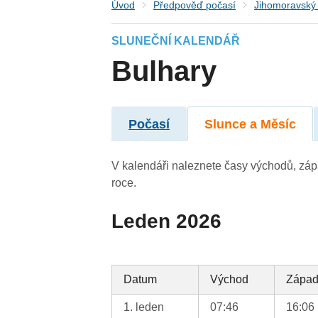
Úvod
Předpověď počasí
Jihomoravský 
SLUNEČNÍ KALENDÁŘ
Bulhary
Počasí
Slunce a Měsíc
V kalendáři naleznete časy východů, záp
roce.
Leden 2026
Datum
Východ
Zápa
1. leden
07:46
16:06