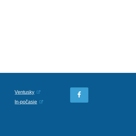
Ventusky
In-počasie