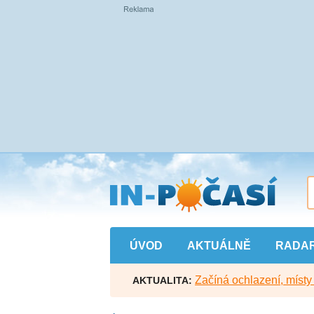
Přejít
na
hlavní
obsah
ÚVOD
AKTUÁLNĚ
RADA
Začíná ochlazení, míst
AKTUALITA: