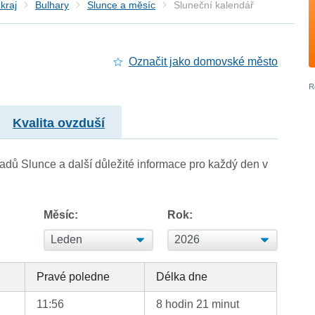
kraj
Bulhary
Slunce a měsíc
Sluneční kalendář
Označit jako domovské město
Kvalita ovzduší
adů Slunce a další důležité informace pro každý den v
Měsíc:
Rok:
d
Pravé poledne
Délka dne
11:56
8 hodin 21 minut