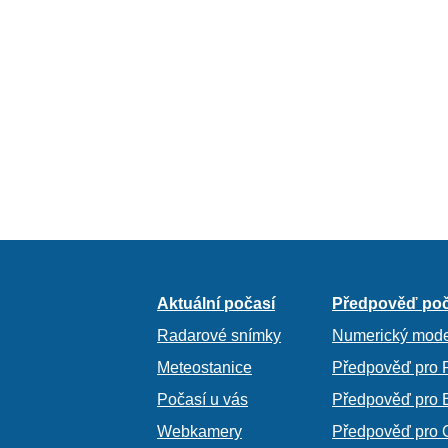
Aktuální počasí
Předpověď poč
Radarové snímky
Numerický mode
Meteostanice
Předpověď pro 
Počasí u vás
Předpověď pro 
Webkamery
Předpověď pro 