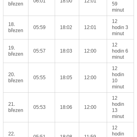
06:01
18:00
12:01
březen
59
minut
12
18.
05:59
18:02
12:01
hodin 3
březen
minut
12
19.
05:57
18:03
12:00
hodin 6
březen
minut
12
20.
hodin
05:55
18:05
12:00
březen
10
minut
12
21.
hodin
05:53
18:06
12:00
březen
13
minut
12
22.
hodin
05:51
18:08
11:59