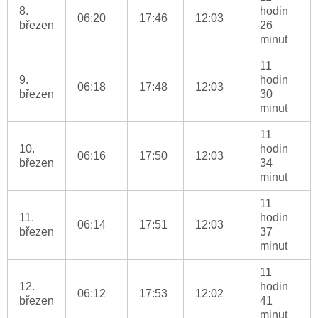
8.
hodin
06:20
17:46
12:03
březen
26
minut
11
9.
hodin
06:18
17:48
12:03
březen
30
minut
11
10.
hodin
06:16
17:50
12:03
březen
34
minut
11
11.
hodin
06:14
17:51
12:03
březen
37
minut
11
12.
hodin
06:12
17:53
12:02
březen
41
minut