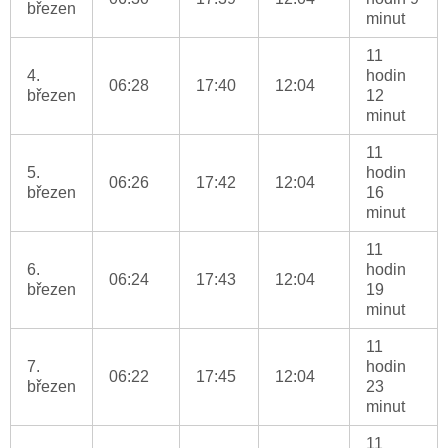
březen
minut
11
4.
hodin
06:28
17:40
12:04
březen
12
minut
11
5.
hodin
06:26
17:42
12:04
březen
16
minut
11
6.
hodin
06:24
17:43
12:04
březen
19
minut
11
7.
hodin
06:22
17:45
12:04
březen
23
minut
11