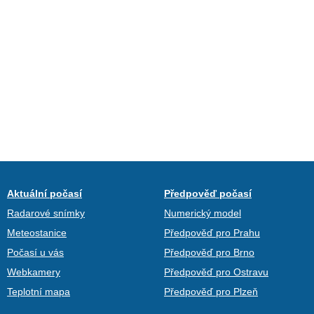
Aktuální počasí
Předpověď počasí
Radarové snímky
Numerický model
Meteostanice
Předpověď pro Prahu
Počasí u vás
Předpověď pro Brno
Webkamery
Předpověď pro Ostravu
Teplotní mapa
Předpověď pro Plzeň