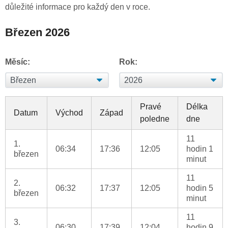
důležité informace pro každý den v roce.
Březen 2026
Měsíc:
Rok:
Pravé
Délka
Datum
Východ
Západ
poledne
dne
11
1.
06:34
17:36
12:05
hodin 1
březen
minut
11
2.
06:32
17:37
12:05
hodin 5
březen
minut
11
3.
06:30
17:39
12:04
hodin 9