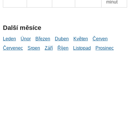
minut
Další měsíce
Leden
Únor
Březen
Duben
Květen
Červen
Červenec
Srpen
Září
Říjen
Listopad
Prosinec