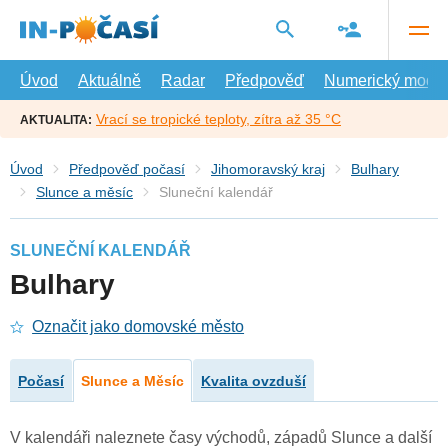
Přejít
na
hlavní
obsah
Úvod
Aktuálně
Radar
Předpověď
Numerický model
Vrací se tropické teploty, zítra až 35 °C
AKTUALITA:
Úvod
Předpověď počasí
Jihomoravský kraj
Bulhary
Slunce a měsíc
Sluneční kalendář
SLUNEČNÍ KALENDÁŘ
Bulhary
Označit jako domovské město
Počasí
Slunce a Měsíc
Kvalita ovzduší
V kalendáři naleznete časy východů, západů Slunce a další