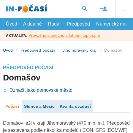
Přejít
na
hlavní
obsah
Úvod
Aktuálně
Radar
Předpověď
Numerický model
Převážně slunečno s letními teplotami
AKTUALITA:
Úvod
Předpověď počasí
Jihomoravský kraj
Domašov
PŘEDPOVĚĎ POČASÍ
Domašov
Označit jako domovské město
Počasí
Slunce a Měsíc
Kvalita ovzduší
Domašov leží v kraji Jihomoravský (470 m n. m.). Předpověď
je sestavena podle několika modelů (ICON, GFS, ECMWF).