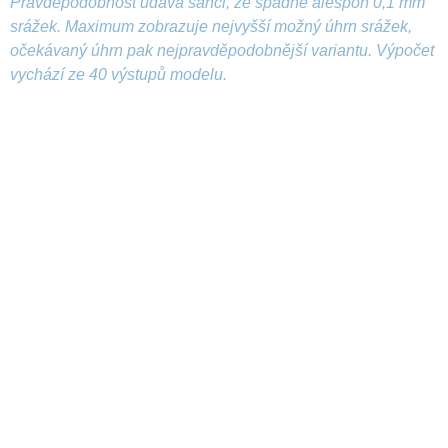
Pravděpodobnost udává šanci, že spadne alespoň 0,1 mm
srážek. Maximum zobrazuje nejvyšší možný úhrn srážek,
očekávaný úhrn pak nejpravděpodobnější variantu. Výpočet
vychází ze 40 výstupů modelu.