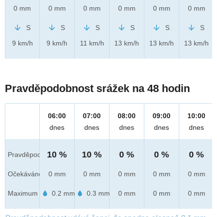
0 mm
0 mm
0 mm
0 mm
0 mm
0 mm
S
S
S
S
S
S
9 km/h
9 km/h
11 km/h
13 km/h
13 km/h
13 km/h
Pravděpodobnost srážek na 48 hodin
06:00
07:00
08:00
09:00
10:00
dnes
dnes
dnes
dnes
dnes
10 %
10 %
0 %
0 %
0 %
Pravděpod.
Očekáváno
0 mm
0 mm
0 mm
0 mm
0 mm
Maximum
0.2 mm
0.3 mm
0 mm
0 mm
0 mm