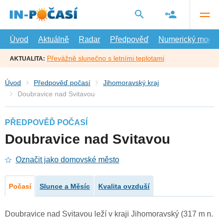
Přejít
na
hlavní
obsah
Úvod
Aktuálně
Radar
Předpověď
Numerický model
Převážně slunečno s letními teplotami
AKTUALITA:
Úvod
Předpověď počasí
Jihomoravský kraj
Doubravice nad Svitavou
PŘEDPOVĚĎ POČASÍ
Doubravice nad Svitavou
Označit jako domovské město
Počasí
Slunce a Měsíc
Kvalita ovzduší
Doubravice nad Svitavou leží v kraji Jihomoravský (317 m n.