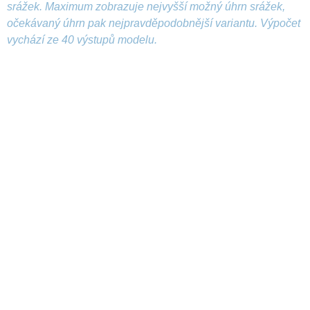
srážek. Maximum zobrazuje nejvyšší možný úhrn srážek,
očekávaný úhrn pak nejpravděpodobnější variantu. Výpočet
vychází ze 40 výstupů modelu.