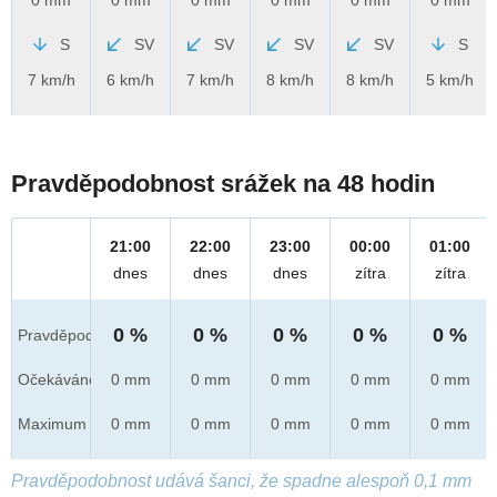
S
SV
SV
SV
SV
S
7 km/h
6 km/h
7 km/h
8 km/h
8 km/h
5 km/h
Pravděpodobnost srážek na 48 hodin
21:00
22:00
23:00
00:00
01:00
dnes
dnes
dnes
zítra
zítra
0 %
0 %
0 %
0 %
0 %
Pravděpod.
Očekáváno
0 mm
0 mm
0 mm
0 mm
0 mm
Maximum
0 mm
0 mm
0 mm
0 mm
0 mm
Pravděpodobnost udává šanci, že spadne alespoň 0,1 mm