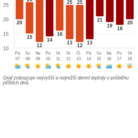
25
25
25
20
21
20
20
19
18
15
16
15
14
13
13
12
12
10
Pá
So
Ne
Po
Út
St
Čt
Pá
So
Ne
Po
Út
07
08
09
10
11
12
13
14
15
16
17
18
Graf zobrazuje nejvyšší a nejnižší denní teploty v průběhu
příštích dnů.