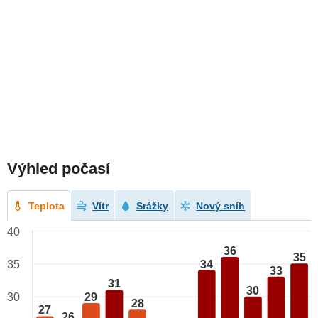
Výhled počasí
Teplota
Vítr
Srážky
Nový sníh
40
36
35
34
35
33
31
30
29
30
28
27
26