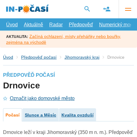
Přejít
na
hlavní
obsah
Úvod
Aktuálně
Radar
Předpověď
Numerický model
Začíná ochlazení, místy přeháňky nebo bouřky,
AKTUALITA:
zejména na východě
Úvod
Předpověď počasí
Jihomoravský kraj
Drnovice
PŘEDPOVĚĎ POČASÍ
Drnovice
Označit jako domovské město
Počasí
Slunce a Měsíc
Kvalita ovzduší
Drnovice leží v kraji Jihomoravský (350 m n. m.). Předpověď