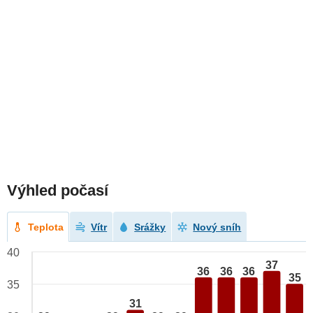
Výhled počasí
Teplota
Vítr
Srážky
Nový sníh
40
37
36
36
36
35
35
31