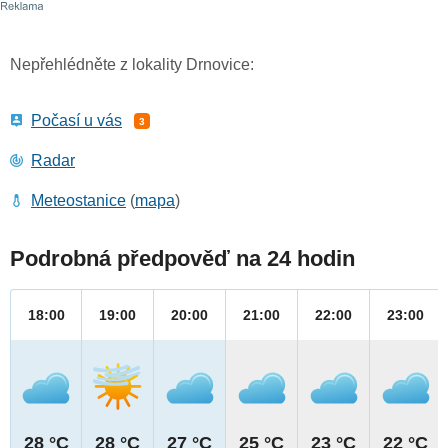
Nepřehlédněte z lokality Drnovice:
Počasí u vás
3
Radar
Meteostanice
(
mapa
)
Podrobná předpověď na 24 hodin
18:00
19:00
20:00
21:00
22:00
23:00
28 °C
28 °C
27 °C
25 °C
23 °C
22 °C