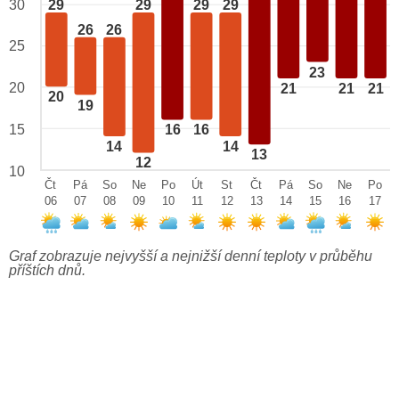
29
29
29
29
30
26
26
25
23
20
21
21
21
20
19
15
16
16
14
14
13
12
10
Čt
Pá
So
Ne
Po
Út
St
Čt
Pá
So
Ne
Po
06
07
08
09
10
11
12
13
14
15
16
17
Graf zobrazuje nejvyšší a nejnižší denní teploty v průběhu
příštích dnů.