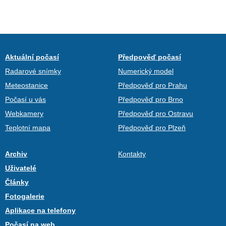
Aktuální počasí
Předpověď počasí
Radarové snímky
Numerický model
Meteostanice
Předpověď pro Prahu
Počasí u vás
Předpověď pro Brno
Webkamery
Předpověď pro Ostravu
Teplotní mapa
Předpověď pro Plzeň
Archiv
Kontakty
Uživatelé
Články
Fotogalerie
Aplikace na telefony
Počasí na web