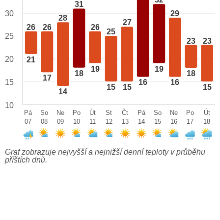
32
31
29
30
28
27
26
26
26
25
25
23
23
20
21
19
19
18
18
17
15
16
16
15
15
15
14
10
Pá
So
Ne
Po
Út
St
Čt
Pá
So
Ne
Po
Út
07
08
09
10
11
12
13
14
15
16
17
18
Graf zobrazuje nejvyšší a nejnižší denní teploty v průběhu
příštích dnů.