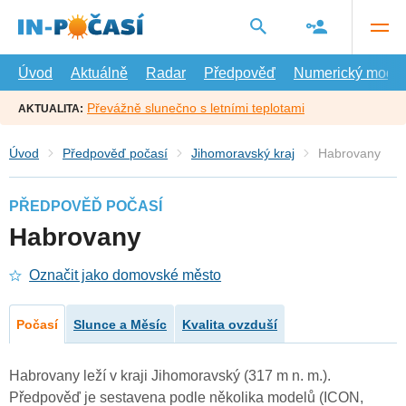
Přejít
na
hlavní
obsah
Úvod
Aktuálně
Radar
Předpověď
Numerický model
Převážně slunečno s letními teplotami
AKTUALITA:
Úvod
Předpověď počasí
Jihomoravský kraj
Habrovany
PŘEDPOVĚĎ POČASÍ
Habrovany
Označit jako domovské město
Počasí
Slunce a Měsíc
Kvalita ovzduší
Habrovany leží v kraji Jihomoravský (317 m n. m.).
Předpověď je sestavena podle několika modelů (ICON,