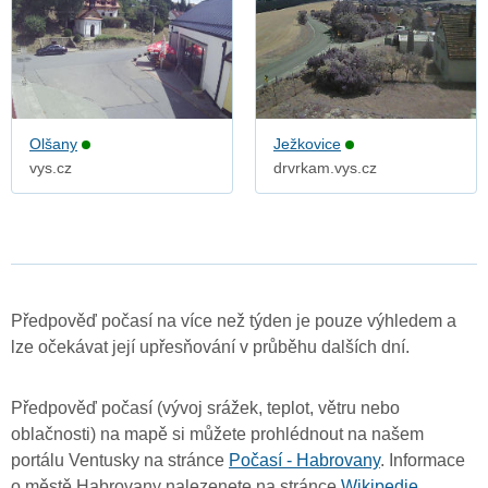
Olšany
Ježkovice
vys.cz
drvrkam.vys.cz
Předpověď počasí na více než týden je pouze výhledem a
lze očekávat její upřesňování v průběhu dalších dní.
Předpověď počasí (vývoj srážek, teplot, větru nebo
oblačnosti) na mapě si můžete prohlédnout na našem
portálu Ventusky na stránce
Počasí - Habrovany
. Informace
o městě Habrovany nalezenete na stránce
Wikipedie
.