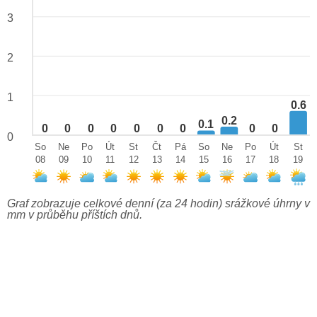
3
2
1
0.6
0.2
0.1
0
0
0
0
0
0
0
0
0
0
So
Ne
Po
Út
St
Čt
Pá
So
Ne
Po
Út
St
08
09
10
11
12
13
14
15
16
17
18
19
Graf zobrazuje celkové denní (za 24 hodin) srážkové úhrny v
mm v průběhu příštích dnů.