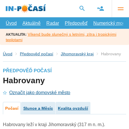
Přejít
na
hlavní
obsah
Úvod
Aktuálně
Radar
Předpověď
Numerický model
Víkend bude slunečný s letními, zítra i tropickými
AKTUALITA:
teplotami
Úvod
Předpověď počasí
Jihomoravský kraj
Habrovany
PŘEDPOVĚĎ POČASÍ
Habrovany
Označit jako domovské město
Počasí
Slunce a Měsíc
Kvalita ovzduší
Habrovany leží v kraji Jihomoravský (317 m n. m.).