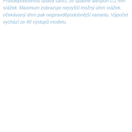
Pravděpodobnost udává šanci, že spadne alespoň 0,1 mm
srážek. Maximum zobrazuje nejvyšší možný úhrn srážek,
očekávaný úhrn pak nejpravděpodobnější variantu. Výpočet
vychází ze 40 výstupů modelu.