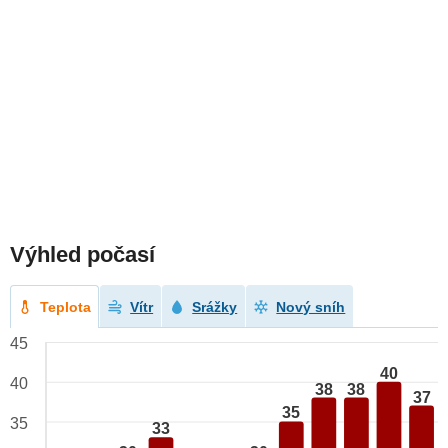
Výhled počasí
Teplota
Vítr
Srážky
Nový sníh
45
40
40
38
38
37
35
35
33