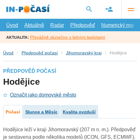
Přejít
na
hlavní
obsah
Úvod
Aktuálně
Radar
Předpověď
Numerický model
Převážně slunečno s letními teplotami
AKTUALITA:
Úvod
Předpověď počasí
Jihomoravský kraj
Hodějice
PŘEDPOVĚĎ POČASÍ
Hodějice
Označit jako domovské město
Počasí
Slunce a Měsíc
Kvalita ovzduší
Hodějice leží v kraji Jihomoravský (207 m n. m.). Předpověď
je sestavena podle několika modelů (ICON, GFS, ECMWF).