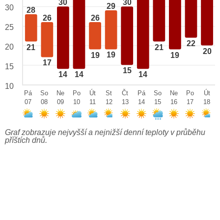
30
30
29
30
28
26
26
25
22
20
21
21
20
19
19
19
17
15
15
14
14
14
10
Pá
So
Ne
Po
Út
St
Čt
Pá
So
Ne
Po
Út
07
08
09
10
11
12
13
14
15
16
17
18
Graf zobrazuje nejvyšší a nejnižší denní teploty v průběhu
příštích dnů.