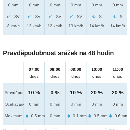
0 mm
0 mm
0 mm
0 mm
0 mm
0 mm
SV
SV
SV
SV
S
S
8 km/h
12 km/h
12 km/h
13 km/h
14 km/h
14 km/h
Pravděpodobnost srážek na 48 hodin
07:00
08:00
09:00
10:00
11:00
dnes
dnes
dnes
dnes
dnes
10 %
0 %
10 %
20 %
20 %
Pravděpod.
Očekáváno
0 mm
0 mm
0 mm
0 mm
0 mm
Maximum
0.5 mm
0 mm
0.1 mm
0.5 mm
0.6 mm