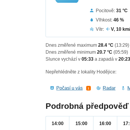
Pocitově:
31 °C
Vlhkost:
46 %
Vítr:
V, 10 km
Dnes změřené maximum
28.4 °C
(13:29)
Dnes změřené minimum
20.7 °C
(05:59)
Slunce vychází v
05:33
a zapadá v
20:2
Nepřehlédněte z lokality Hodějice:
Počasí u vás
Radar
M
1
Podrobná předpověď 
14:00
15:00
16:00
17