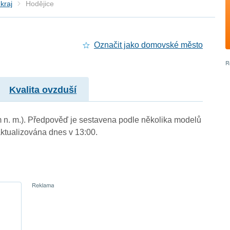
kraj
Hodějice
Označit jako domovské město
Kvalita ovzduší
m n. m.). Předpověď je sestavena podle několika modelů
tualizována dnes v 13:00.