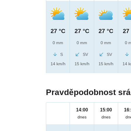
27 °C
27 °C
27 °C
27
0 mm
0 mm
0 mm
0 
S
SV
SV
14 km/h
15 km/h
15 km/h
14 
Pravděpodobnost srá
14:00
15:00
16
dnes
dnes
dn