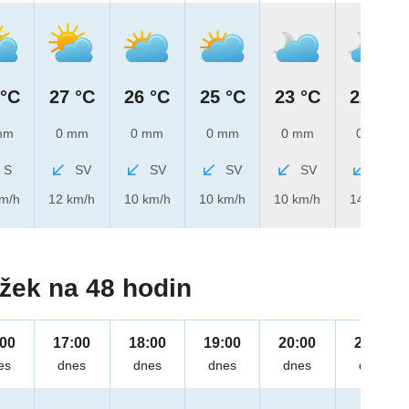
 °C
27 °C
26 °C
25 °C
23 °C
22 °C
mm
0 mm
0 mm
0 mm
0 mm
0 mm
S
SV
SV
SV
SV
SV
km/h
12 km/h
10 km/h
10 km/h
10 km/h
14 km/h
žek na 48 hodin
:00
17:00
18:00
19:00
20:00
21:00
es
dnes
dnes
dnes
dnes
dnes