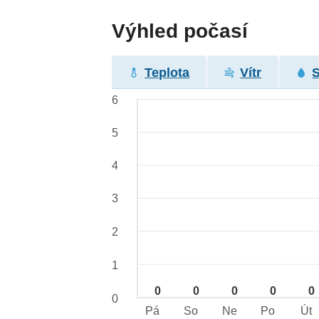
Výhled počasí
Teplota
Vítr
6
5
4
3
2
1
0
0
0
0
0
0
Pá
So
Ne
Po
Út