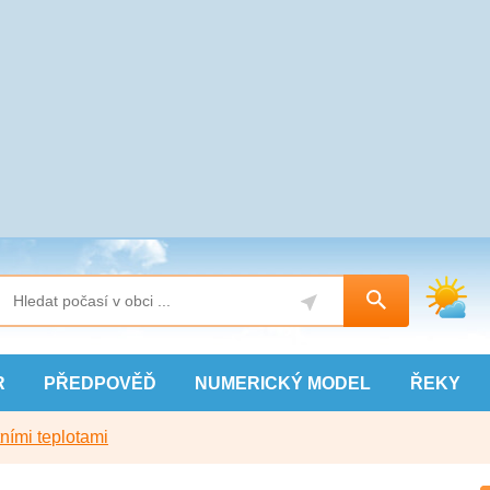
R
PŘEDPOVĚĎ
NUMERICKÝ
MODEL
ŘEKY
ními teplotami