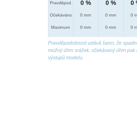
0 %
0 %
0
Pravděpod.
Očekáváno
0 mm
0 mm
0 
Maximum
0 mm
0 mm
0 
Pravděpodobnost udává šanci, že spadn
možný úhrn srážek, očekávaný úhrn pak 
výstupů modelu.