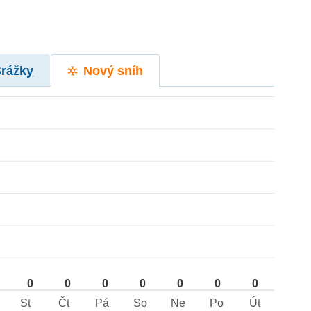
Srážky
Nový sníh
0
0
0
0
0
0
0
St
Čt
Pá
So
Ne
Po
Út