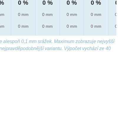
 %
0 %
0 %
0 %
0 %
0 %
mm
0 mm
0 mm
0 mm
0 mm
0 mm
mm
0 mm
0 mm
0 mm
0 mm
0 mm
e alespoň 0,1 mm srážek. Maximum zobrazuje nejvyšší
nejpravděpodobnější variantu. Výpočet vychází ze 40