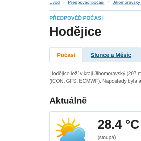
Úvod
Předpověď počasí
Jihomoravský 
PŘEDPOVĚĎ POČASÍ
Hodějice
Počasí
Slunce a Měsíc
Hodějice leží v kraji Jihomoravský (207 
(ICON, GFS, ECMWF). Naposledy byla ak
Aktuálně
28.4 °C
(stoupá)