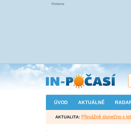
Přejít
na
hlavní
obsah
ÚVOD
AKTUÁLNĚ
RADA
Převážně slunečno s let
AKTUALITA: