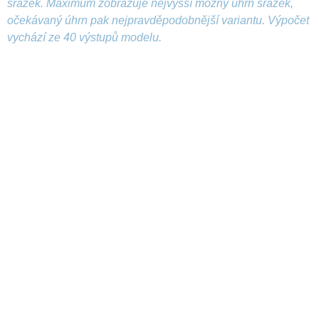
srážek. Maximum zobrazuje nejvyšší možný úhrn srážek,
očekávaný úhrn pak nejpravděpodobnější variantu. Výpočet
vychází ze 40 výstupů modelu.