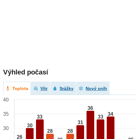
Výhled počasí
Teplota
Vítr
Srážky
Nový sníh
40
36
34
35
33
33
31
30
30
28
28
26