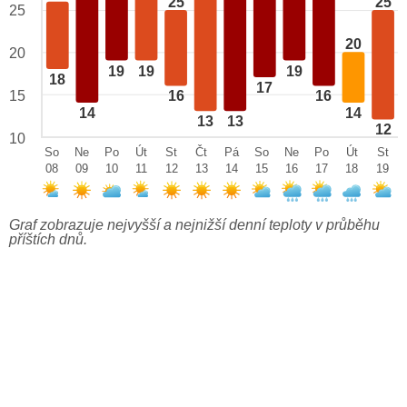
25
25
25
20
20
19
19
19
18
17
15
16
16
14
14
13
13
12
10
So
Ne
Po
Út
St
Čt
Pá
So
Ne
Po
Út
St
08
09
10
11
12
13
14
15
16
17
18
19
Graf zobrazuje nejvyšší a nejnižší denní teploty v průběhu
příštích dnů.