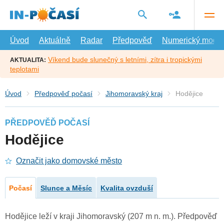
Přejít
na
hlavní
obsah
Úvod
Aktuálně
Radar
Předpověď
Numerický model
Víkend bude slunečný s letními, zítra i tropickými
AKTUALITA:
teplotami
Úvod
Předpověď počasí
Jihomoravský kraj
Hodějice
PŘEDPOVĚĎ POČASÍ
Hodějice
Označit jako domovské město
Počasí
Slunce a Měsíc
Kvalita ovzduší
Hodějice leží v kraji Jihomoravský (207 m n. m.). Předpověď