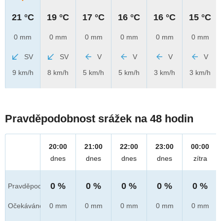
21 °C
19 °C
17 °C
16 °C
16 °C
15 °C
0 mm
0 mm
0 mm
0 mm
0 mm
0 mm
SV
SV
V
V
V
V
9 km/h
8 km/h
5 km/h
5 km/h
3 km/h
3 km/h
Pravděpodobnost srážek na 48 hodin
20:00
21:00
22:00
23:00
00:00
dnes
dnes
dnes
dnes
zítra
0 %
0 %
0 %
0 %
0 %
Pravděpod.
Očekáváno
0 mm
0 mm
0 mm
0 mm
0 mm