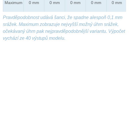
Maximum
0 mm
0 mm
0 mm
0 mm
0 mm
Pravděpodobnost udává šanci, že spadne alespoň 0,1 mm
srážek. Maximum zobrazuje nejvyšší možný úhrn srážek,
očekávaný úhrn pak nejpravděpodobnější variantu. Výpočet
vychází ze 40 výstupů modelu.