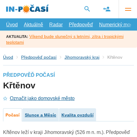
Přejít
na
hlavní
obsah
Úvod
Aktuálně
Radar
Předpověď
Numerický model
Víkend bude slunečný s letními, zítra i tropickými
AKTUALITA:
teplotami
Úvod
Předpověď počasí
Jihomoravský kraj
Křtěnov
PŘEDPOVĚĎ POČASÍ
Křtěnov
Označit jako domovské město
Počasí
Slunce a Měsíc
Kvalita ovzduší
Křtěnov leží v kraji Jihomoravský (526 m n. m.). Předpověď