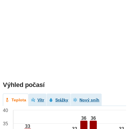
Výhled počasí
Teplota
Vítr
Srážky
Nový sníh
40
36
36
35
33