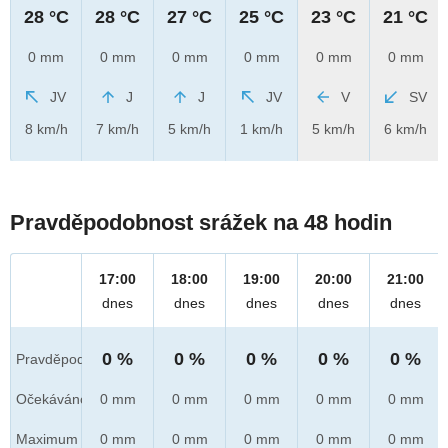
28 °C
28 °C
27 °C
25 °C
23 °C
21 °C
0 mm
0 mm
0 mm
0 mm
0 mm
0 mm
JV
J
J
JV
V
SV
8 km/h
7 km/h
5 km/h
1 km/h
5 km/h
6 km/h
Pravděpodobnost srážek na 48 hodin
17:00
18:00
19:00
20:00
21:00
dnes
dnes
dnes
dnes
dnes
0 %
0 %
0 %
0 %
0 %
Pravděpod.
Očekáváno
0 mm
0 mm
0 mm
0 mm
0 mm
Maximum
0 mm
0 mm
0 mm
0 mm
0 mm