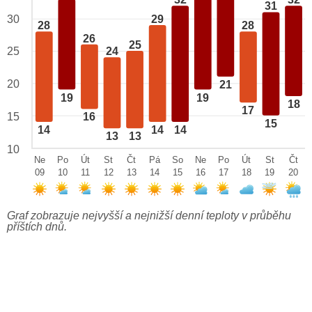
32
32
31
29
30
28
28
26
25
25
24
20
21
19
19
18
17
15
16
15
14
14
14
13
13
10
Ne
Po
Út
St
Čt
Pá
So
Ne
Po
Út
St
Čt
09
10
11
12
13
14
15
16
17
18
19
20
Graf zobrazuje nejvyšší a nejnižší denní teploty v průběhu
příštích dnů.