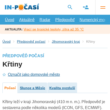
Přejít
na
hlavní
obsah
Úvod
Aktuálně
Radar
Předpověď
Numerický model
Vrací se tropické teploty, zítra až 35 °C
AKTUALITA:
Úvod
Předpověď počasí
Jihomoravský kraj
Křtiny
PŘEDPOVĚĎ POČASÍ
Křtiny
Označit jako domovské město
Počasí
Slunce a Měsíc
Kvalita ovzduší
Křtiny leží v kraji Jihomoravský (410 m n. m.). Předpověď je
sestavena podle několika modelů (ICON, GFS, ECMWF).