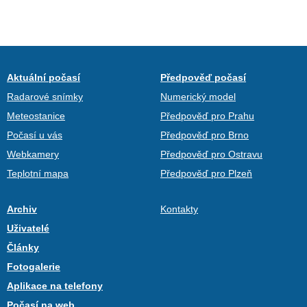
Aktuální počasí
Předpověď počasí
Radarové snímky
Numerický model
Meteostanice
Předpověď pro Prahu
Počasí u vás
Předpověď pro Brno
Webkamery
Předpověď pro Ostravu
Teplotní mapa
Předpověď pro Plzeň
Archiv
Kontakty
Uživatelé
Články
Fotogalerie
Aplikace na telefony
Počasí na web