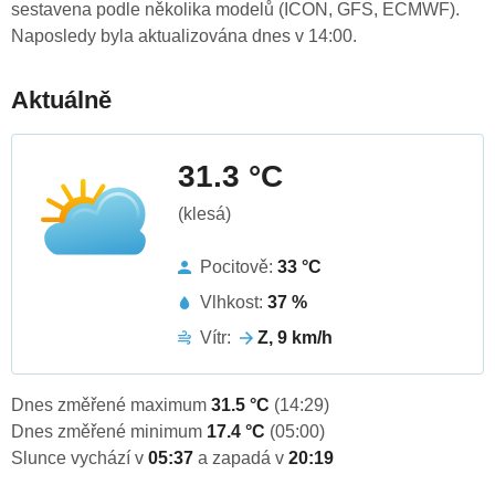
sestavena podle několika modelů (ICON, GFS, ECMWF).
Naposledy byla aktualizována dnes v 14:00.
Aktuálně
31.3 °C
(klesá)
Pocitově:
33 °C
Vlhkost:
37 %
Vítr:
Z, 9 km/h
Dnes změřené maximum
31.5 °C
(14:29)
Dnes změřené minimum
17.4 °C
(05:00)
Slunce vychází v
05:37
a zapadá v
20:19