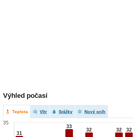
Výhled počasí
Teplota
Vítr
Srážky
Nový sníh
35
33
32
32
32
31