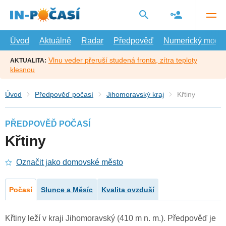
Přejít
na
hlavní
obsah
Úvod
Aktuálně
Radar
Předpověď
Numerický model
Vlnu veder přeruší studená fronta, zítra teploty
AKTUALITA:
klesnou
Úvod
Předpověď počasí
Jihomoravský kraj
Křtiny
PŘEDPOVĚĎ POČASÍ
Křtiny
Označit jako domovské město
Počasí
Slunce a Měsíc
Kvalita ovzduší
Křtiny leží v kraji Jihomoravský (410 m n. m.). Předpověď je