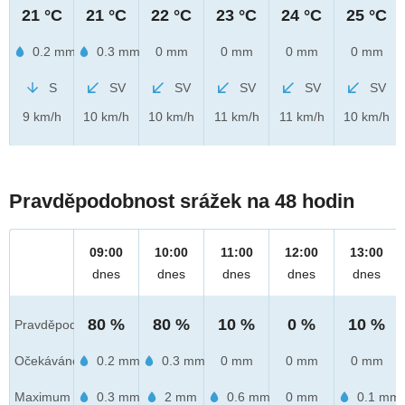
21 °C
21 °C
22 °C
23 °C
24 °C
25 °C
0.2 mm
0.3 mm
0 mm
0 mm
0 mm
0 mm
S
SV
SV
SV
SV
SV
9 km/h
10 km/h
10 km/h
11 km/h
11 km/h
10 km/h
Pravděpodobnost srážek na 48 hodin
09:00
10:00
11:00
12:00
13:00
dnes
dnes
dnes
dnes
dnes
80 %
80 %
10 %
0 %
10 %
Pravděpod.
Očekáváno
0.2 mm
0.3 mm
0 mm
0 mm
0 mm
Maximum
0.3 mm
2 mm
0.6 mm
0 mm
0.1 mm