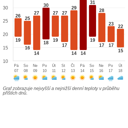
31
30
29
30
28
27
27
27
26
25
25
23
22
20
19
19
19
18
17
17
17
15
16
15
14
14
14
10
Pá
So
Ne
Po
Út
St
Čt
Pá
So
Ne
Po
Út
07
08
09
10
11
12
13
14
15
16
17
18
Graf zobrazuje nejvyšší a nejnižší denní teploty v průběhu
příštích dnů.