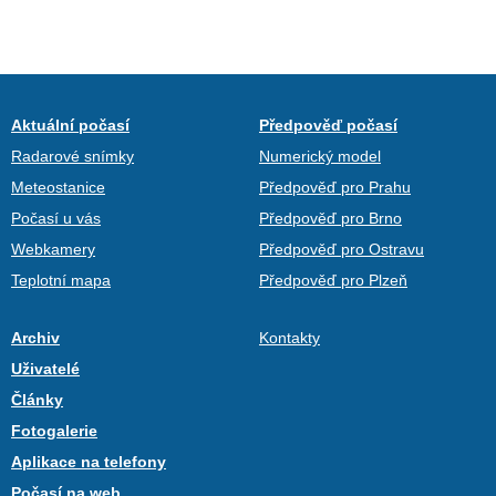
Aktuální počasí
Předpověď počasí
Radarové snímky
Numerický model
Meteostanice
Předpověď pro Prahu
Počasí u vás
Předpověď pro Brno
Webkamery
Předpověď pro Ostravu
Teplotní mapa
Předpověď pro Plzeň
Archiv
Kontakty
Uživatelé
Články
Fotogalerie
Aplikace na telefony
Počasí na web