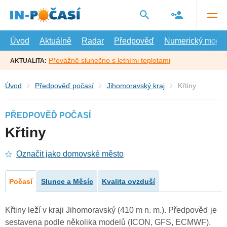
Přejít
na
hlavní
obsah
Úvod
Aktuálně
Radar
Předpověď
Numerický model
Převážně slunečno s letními teplotami
AKTUALITA:
Úvod
Předpověď počasí
Jihomoravský kraj
Křtiny
PŘEDPOVĚĎ POČASÍ
Křtiny
Označit jako domovské město
Počasí
Slunce a Měsíc
Kvalita ovzduší
Křtiny leží v kraji Jihomoravský (410 m n. m.). Předpověď je
sestavena podle několika modelů (ICON, GFS, ECMWF).