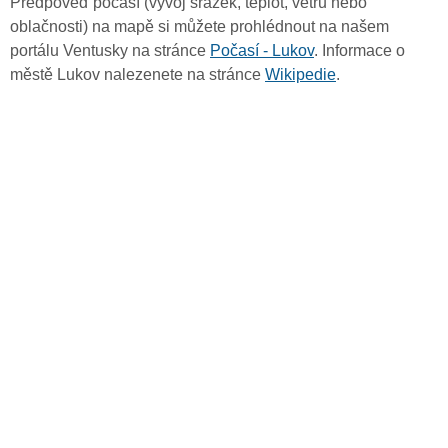
Předpověď počasí (vývoj srážek, teplot, větru nebo
oblačnosti) na mapě si můžete prohlédnout na našem
portálu Ventusky na stránce
Počasí - Lukov
. Informace o
městě Lukov nalezenete na stránce
Wikipedie
.