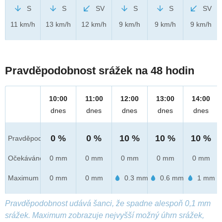
S
S
SV
S
S
SV
11 km/h
13 km/h
12 km/h
9 km/h
9 km/h
9 km/h
Pravděpodobnost srážek na 48 hodin
10:00
11:00
12:00
13:00
14:00
dnes
dnes
dnes
dnes
dnes
0 %
0 %
10 %
10 %
10 %
Pravděpod.
Očekáváno
0 mm
0 mm
0 mm
0 mm
0 mm
Maximum
0 mm
0 mm
0.3 mm
0.6 mm
1 mm
Pravděpodobnost udává šanci, že spadne alespoň 0,1 mm
srážek. Maximum zobrazuje nejvyšší možný úhrn srážek,