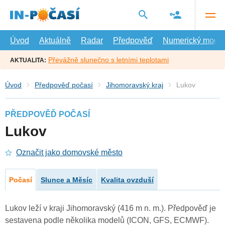
Přejít
na
hlavní
obsah
Úvod
Aktuálně
Radar
Předpověď
Numerický model
Převážně slunečno s letními teplotami
AKTUALITA:
Úvod
Předpověď počasí
Jihomoravský kraj
Lukov
PŘEDPOVĚĎ POČASÍ
Lukov
Označit jako domovské město
Počasí
Slunce a Měsíc
Kvalita ovzduší
Lukov leží v kraji Jihomoravský (416 m n. m.). Předpověď je
sestavena podle několika modelů (ICON, GFS, ECMWF).