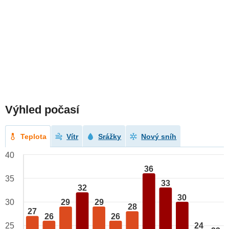
Výhled počasí
Teplota
Vítr
Srážky
Nový sníh
40
36
35
33
32
30
29
29
30
28
27
26
26
25
24