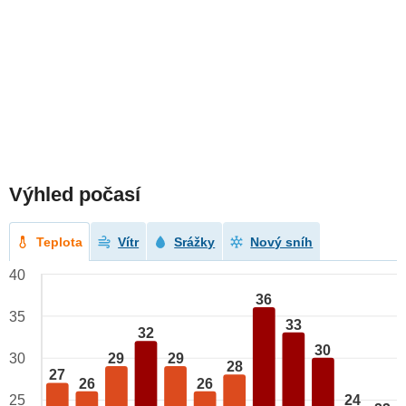
Výhled počasí
Teplota
Vítr
Srážky
Nový sníh
40
36
35
33
32
30
29
29
30
28
27
26
26
25
24