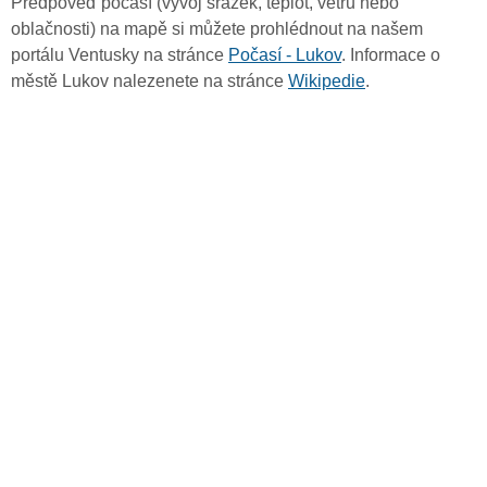
Předpověď počasí (vývoj srážek, teplot, větru nebo
oblačnosti) na mapě si můžete prohlédnout na našem
portálu Ventusky na stránce
Počasí - Lukov
. Informace o
městě Lukov nalezenete na stránce
Wikipedie
.