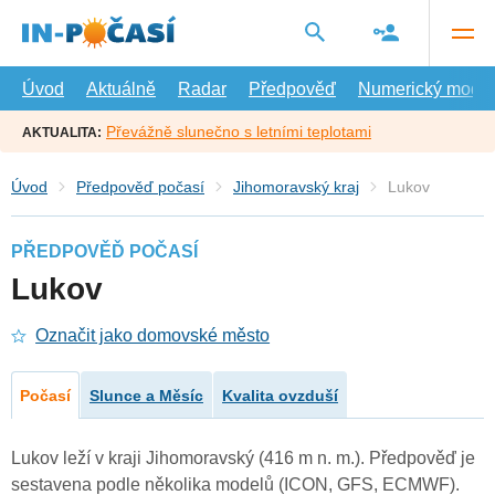
Přejít
na
hlavní
obsah
Úvod
Aktuálně
Radar
Předpověď
Numerický model
Převážně slunečno s letními teplotami
AKTUALITA:
Úvod
Předpověď počasí
Jihomoravský kraj
Lukov
PŘEDPOVĚĎ POČASÍ
Lukov
Označit jako domovské město
Počasí
Slunce a Měsíc
Kvalita ovzduší
Lukov leží v kraji Jihomoravský (416 m n. m.). Předpověď je
sestavena podle několika modelů (ICON, GFS, ECMWF).