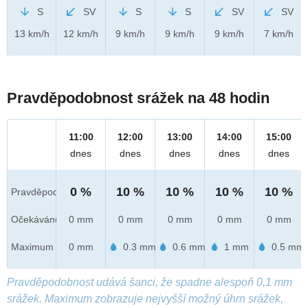
S
SV
S
S
SV
SV
13 km/h
12 km/h
9 km/h
9 km/h
9 km/h
7 km/h
Pravděpodobnost srážek na 48 hodin
11:00
12:00
13:00
14:00
15:00
dnes
dnes
dnes
dnes
dnes
0 %
10 %
10 %
10 %
10 %
Pravděpod.
Očekáváno
0 mm
0 mm
0 mm
0 mm
0 mm
Maximum
0 mm
0.3 mm
0.6 mm
1 mm
0.5 mm
Pravděpodobnost udává šanci, že spadne alespoň 0,1 mm
srážek. Maximum zobrazuje nejvyšší možný úhrn srážek,