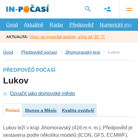
Přejít
na
hlavní
obsah
Úvod
Aktuálně
Radar
Předpověď
Numerický model
Vrací se tropické teploty, zítra až 35 °C
AKTUALITA:
Úvod
Předpověď počasí
Jihomoravský kraj
Lukov
PŘEDPOVĚĎ POČASÍ
Lukov
Označit jako domovské město
Počasí
Slunce a Měsíc
Kvalita ovzduší
Lukov leží v kraji Jihomoravský (416 m n. m.). Předpověď je
sestavena podle několika modelů (ICON, GFS, ECMWF).