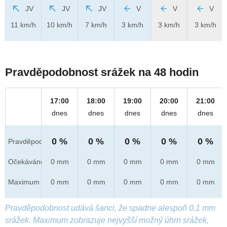
JV
JV
JV
V
V
V
11 km/h
10 km/h
7 km/h
3 km/h
3 km/h
3 km/h
Pravděpodobnost srážek na 48 hodin
17:00
18:00
19:00
20:00
21:00
dnes
dnes
dnes
dnes
dnes
0 %
0 %
0 %
0 %
0 %
Pravděpod.
Očekáváno
0 mm
0 mm
0 mm
0 mm
0 mm
Maximum
0 mm
0 mm
0 mm
0 mm
0 mm
Pravděpodobnost udává šanci, že spadne alespoň 0,1 mm
srážek. Maximum zobrazuje nejvyšší možný úhrn srážek,