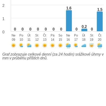
2
1.6
1.5
1
0.2
0
0
0
0
0
0
0
0
0
0
Ne
Po
Út
St
Čt
Pá
So
Ne
Po
Út
St
Čt
09
10
11
12
13
14
15
16
17
18
19
20
Graf zobrazuje celkové denní (za 24 hodin) srážkové úhrny v
mm v průběhu příštích dnů.