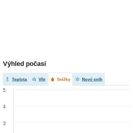
Výhled počasí
Teplota
Vítr
Srážky
Nový sníh
5
4
3