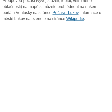
Předpověď počasí (vývoj srážek, teplot, větru nebo
oblačnosti) na mapě si můžete prohlédnout na našem
portálu Ventusky na stránce
Počasí - Lukov
. Informace o
městě Lukov nalezenete na stránce
Wikipedie
.