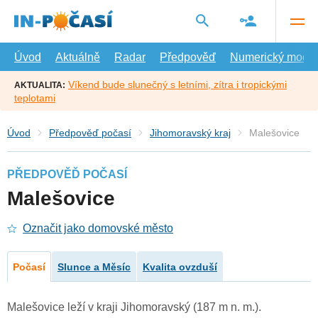
Přejít
na
hlavní
obsah
Úvod
Aktuálně
Radar
Předpověď
Numerický model
Víkend bude slunečný s letními, zítra i tropickými
AKTUALITA:
teplotami
Úvod
Předpověď počasí
Jihomoravský kraj
Malešovice
PŘEDPOVĚĎ POČASÍ
Malešovice
Označit jako domovské město
Počasí
Slunce a Měsíc
Kvalita ovzduší
Malešovice leží v kraji Jihomoravský (187 m n. m.).