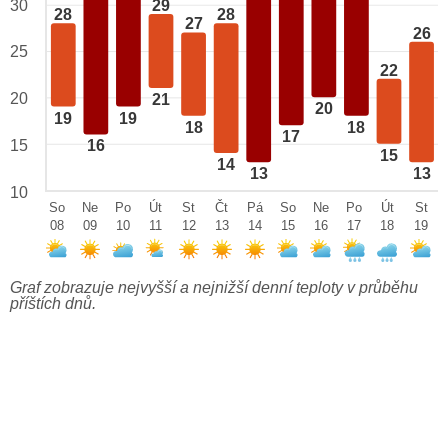
29
30
28
28
27
26
25
22
20
21
20
19
19
18
18
17
15
16
15
14
13
13
10
So
Ne
Po
Út
St
Čt
Pá
So
Ne
Po
Út
St
08
09
10
11
12
13
14
15
16
17
18
19
Graf zobrazuje nejvyšší a nejnižší denní teploty v průběhu
příštích dnů.