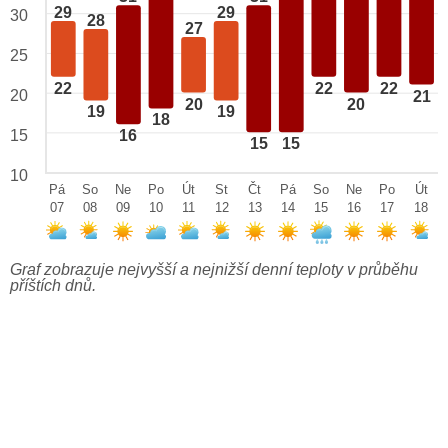
29
29
30
28
27
25
22
22
22
20
21
20
20
19
19
18
15
16
15
15
10
Pá
So
Ne
Po
Út
St
Čt
Pá
So
Ne
Po
Út
07
08
09
10
11
12
13
14
15
16
17
18
Graf zobrazuje nejvyšší a nejnižší denní teploty v průběhu
příštích dnů.