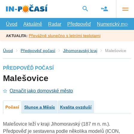
Přejít
na
hlavní
obsah
Úvod
Aktuálně
Radar
Předpověď
Numerický model
Převážně slunečno s letními teplotami
AKTUALITA:
Úvod
Předpověď počasí
Jihomoravský kraj
Malešovice
PŘEDPOVĚĎ POČASÍ
Malešovice
Označit jako domovské město
Počasí
Slunce a Měsíc
Kvalita ovzduší
Malešovice leží v kraji Jihomoravský (187 m n. m.).
Předpověď je sestavena podle několika modelů (ICON,