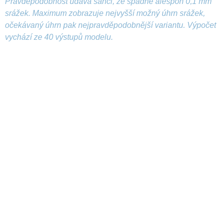
Pravděpodobnost udává šanci, že spadne alespoň 0,1 mm
srážek. Maximum zobrazuje nejvyšší možný úhrn srážek,
očekávaný úhrn pak nejpravděpodobnější variantu. Výpočet
vychází ze 40 výstupů modelu.