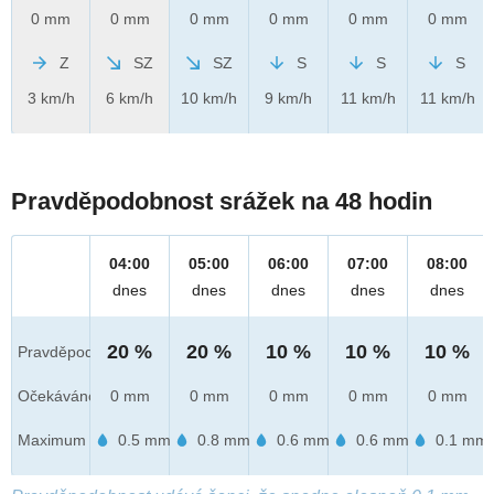
0 mm
0 mm
0 mm
0 mm
0 mm
0 mm
Z
SZ
SZ
S
S
S
3 km/h
6 km/h
10 km/h
9 km/h
11 km/h
11 km/h
Pravděpodobnost srážek na 48 hodin
04:00
05:00
06:00
07:00
08:00
dnes
dnes
dnes
dnes
dnes
20 %
20 %
10 %
10 %
10 %
Pravděpod.
Očekáváno
0 mm
0 mm
0 mm
0 mm
0 mm
Maximum
0.5 mm
0.8 mm
0.6 mm
0.6 mm
0.1 mm