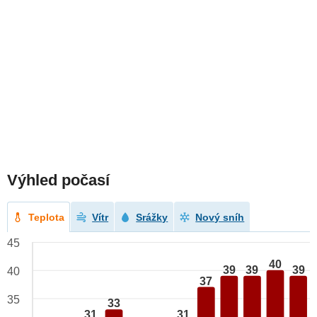
Výhled počasí
Teplota
Vítr
Srážky
Nový sníh
45
40
39
39
39
40
37
35
33
31
31