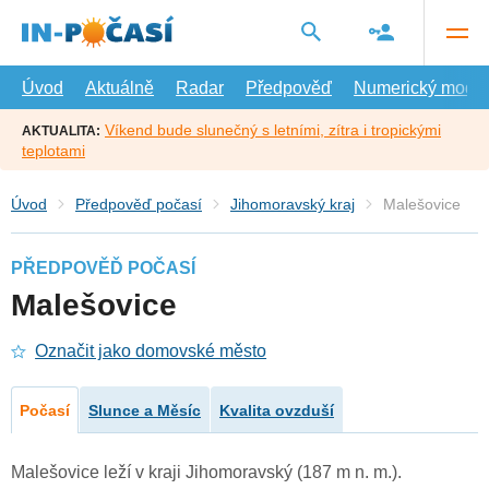
Přejít
na
hlavní
obsah
Úvod
Aktuálně
Radar
Předpověď
Numerický model
Víkend bude slunečný s letními, zítra i tropickými
AKTUALITA:
teplotami
Úvod
Předpověď počasí
Jihomoravský kraj
Malešovice
PŘEDPOVĚĎ POČASÍ
Malešovice
Označit jako domovské město
Počasí
Slunce a Měsíc
Kvalita ovzduší
Malešovice leží v kraji Jihomoravský (187 m n. m.).