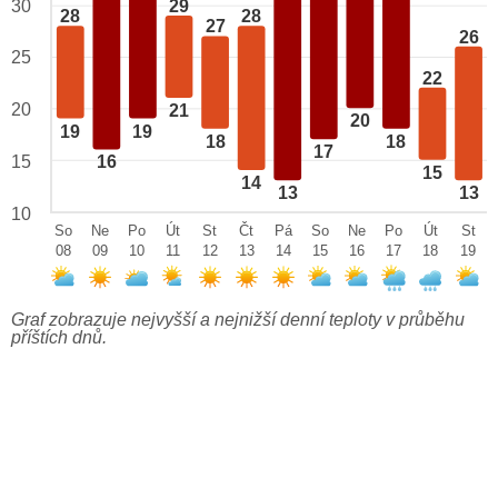
29
30
28
28
27
26
25
22
20
21
20
19
19
18
18
17
15
16
15
14
13
13
10
So
Ne
Po
Út
St
Čt
Pá
So
Ne
Po
Út
St
08
09
10
11
12
13
14
15
16
17
18
19
Graf zobrazuje nejvyšší a nejnižší denní teploty v průběhu
příštích dnů.