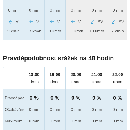
0 mm
0 mm
0 mm
0 mm
0 mm
0 mm
V
V
V
V
SV
SV
9 km/h
13 km/h
9 km/h
11 km/h
10 km/h
7 km/h
Pravděpodobnost srážek na 48 hodin
18:00
19:00
20:00
21:00
22:00
dnes
dnes
dnes
dnes
dnes
0 %
0 %
0 %
0 %
0 %
Pravděpod.
Očekáváno
0 mm
0 mm
0 mm
0 mm
0 mm
Maximum
0 mm
0 mm
0 mm
0 mm
0 mm