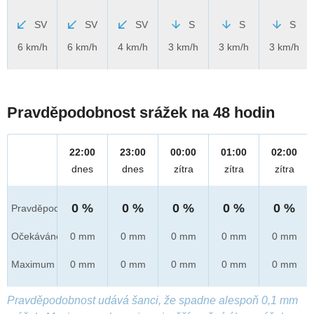
SV
SV
SV
S
S
S
6 km/h
6 km/h
4 km/h
3 km/h
3 km/h
3 km/h
Pravděpodobnost srážek na 48 hodin
22:00
23:00
00:00
01:00
02:00
dnes
dnes
zítra
zítra
zítra
0 %
0 %
0 %
0 %
0 %
Pravděpod.
Očekáváno
0 mm
0 mm
0 mm
0 mm
0 mm
Maximum
0 mm
0 mm
0 mm
0 mm
0 mm
Pravděpodobnost udává šanci, že spadne alespoň 0,1 mm