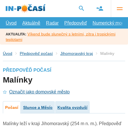
Přejít
na
hlavní
obsah
Úvod
Aktuálně
Radar
Předpověď
Numerický model
Víkend bude slunečný s letními, zítra i tropickými
AKTUALITA:
teplotami
Úvod
Předpověď počasí
Jihomoravský kraj
Malínky
PŘEDPOVĚĎ POČASÍ
Malínky
Označit jako domovské město
Počasí
Slunce a Měsíc
Kvalita ovzduší
Malínky leží v kraji Jihomoravský (254 m n. m.). Předpověď