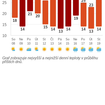
25
25
23
20
21
20
19
18
15
15
14
14
14
14
14
13
13
10
So
Ne
Po
Út
St
Čt
Pá
So
Ne
Po
Út
St
08
09
10
11
12
13
14
15
16
17
18
19
Graf zobrazuje nejvyšší a nejnižší denní teploty v průběhu
příštích dnů.