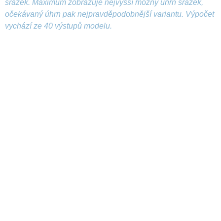
srážek. Maximum zobrazuje nejvyšší možný úhrn srážek,
očekávaný úhrn pak nejpravděpodobnější variantu. Výpočet
vychází ze 40 výstupů modelu.