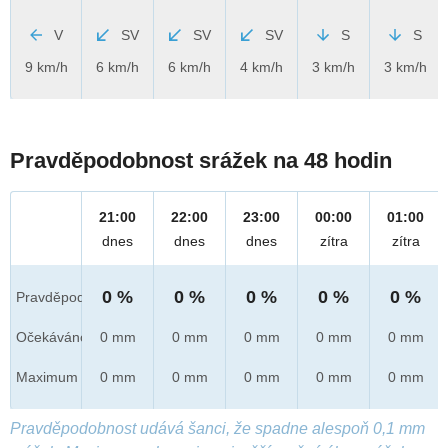
V
SV
SV
SV
S
S
9 km/h
6 km/h
6 km/h
4 km/h
3 km/h
3 km/h
Pravděpodobnost srážek na 48 hodin
21:00
22:00
23:00
00:00
01:00
dnes
dnes
dnes
zítra
zítra
0 %
0 %
0 %
0 %
0 %
Pravděpod.
Očekáváno
0 mm
0 mm
0 mm
0 mm
0 mm
Maximum
0 mm
0 mm
0 mm
0 mm
0 mm
Pravděpodobnost udává šanci, že spadne alespoň 0,1 mm