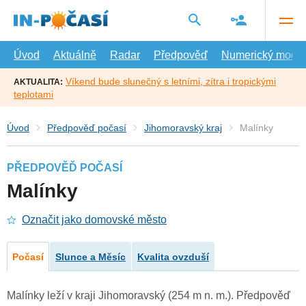
Přejít
na
hlavní
obsah
Úvod
Aktuálně
Radar
Předpověď
Numerický model
Víkend bude slunečný s letními, zítra i tropickými
AKTUALITA:
teplotami
Úvod
Předpověď počasí
Jihomoravský kraj
Malínky
PŘEDPOVĚĎ POČASÍ
Malínky
Označit jako domovské město
Počasí
Slunce a Měsíc
Kvalita ovzduší
Malínky leží v kraji Jihomoravský (254 m n. m.). Předpověď