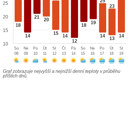
25
25
23
20
21
20
19
18
18
15
15
14
14
14
14
13
12
10
So
Ne
Po
Út
St
Čt
Pá
So
Ne
Po
Út
St
08
09
10
11
12
13
14
15
16
17
18
19
Graf zobrazuje nejvyšší a nejnižší denní teploty v průběhu
příštích dnů.