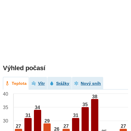
Výhled počasí
Teplota
Vítr
Srážky
Nový sníh
40
38
35
34
35
31
31
29
30
27
27
27
26