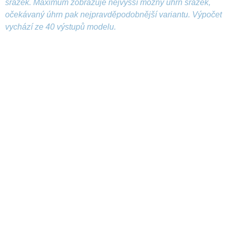
srážek. Maximum zobrazuje nejvyšší možný úhrn srážek,
očekávaný úhrn pak nejpravděpodobnější variantu. Výpočet
vychází ze 40 výstupů modelu.