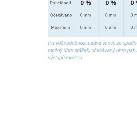
0 %
0 %
0
Pravděpod.
Očekáváno
0 mm
0 mm
0 
Maximum
0 mm
0 mm
0 
Pravděpodobnost udává šanci, že spadn
možný úhrn srážek, očekávaný úhrn pak 
výstupů modelu.