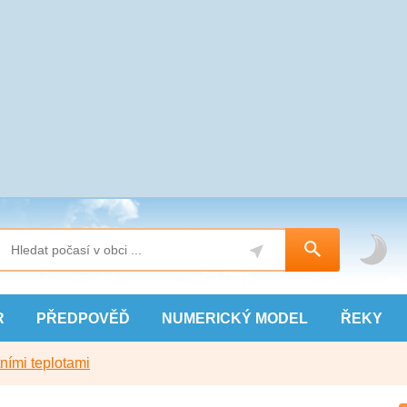
R
PŘEDPOVĚĎ
NUMERICKÝ
MODEL
ŘEKY
ními teplotami