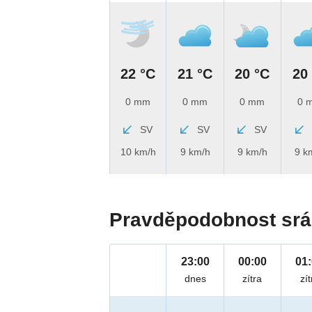
22 °C
21 °C
20 °C
20
0 mm
0 mm
0 mm
0 
SV
SV
SV
10 km/h
9 km/h
9 km/h
9 k
Pravděpodobnost srá
23:00
00:00
01
dnes
zítra
zít