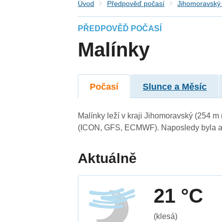
Úvod
Předpověď počasí
Jihomoravský 
PŘEDPOVĚĎ POČASÍ
Malínky
Počasí
Slunce a Měsíc
Malínky leží v kraji Jihomoravský (254 m
(ICON, GFS, ECMWF). Naposledy byla ak
Aktuálně
21 °C
(klesá)