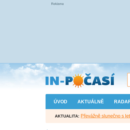
Přejít
na
hlavní
obsah
ÚVOD
AKTUÁLNĚ
RADA
Převážně slunečno s let
AKTUALITA: