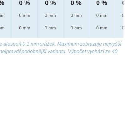
 %
0 %
0 %
0 %
0 %
0 %
mm
0 mm
0 mm
0 mm
0 mm
0 mm
mm
0 mm
0 mm
0 mm
0 mm
0 mm
e alespoň 0,1 mm srážek. Maximum zobrazuje nejvyšší
nejpravděpodobnější variantu. Výpočet vychází ze 40