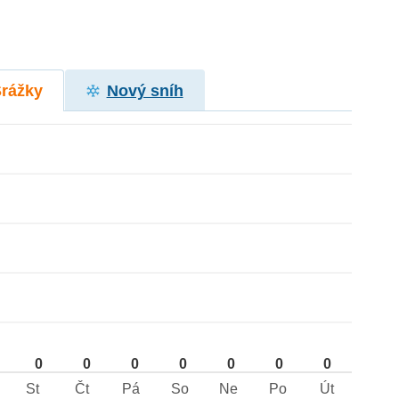
Srážky
Nový sníh
0
0
0
0
0
0
0
St
Čt
Pá
So
Ne
Po
Út