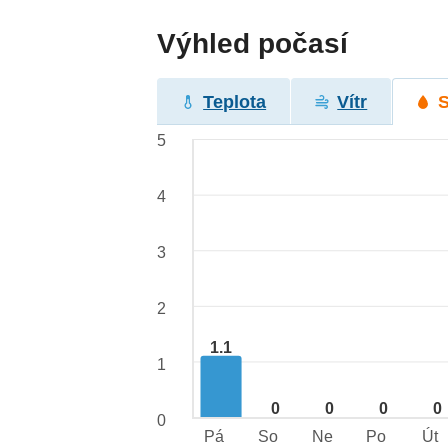
Výhled počasí
Teplota
Vítr
5
4
3
2
1.1
1
0
0
0
0
0
Pá
So
Ne
Po
Út