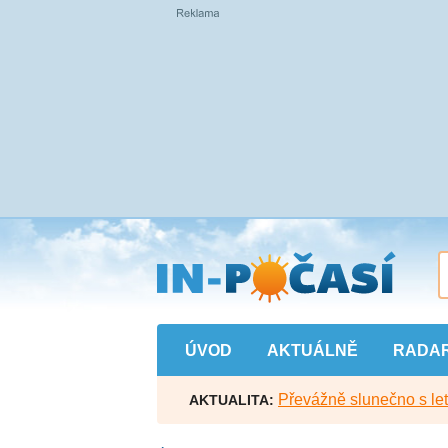
Přejít
na
hlavní
obsah
ÚVOD
AKTUÁLNĚ
RADA
Převážně slunečno s let
AKTUALITA: