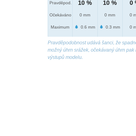
10 %
10 %
0
Pravděpod.
Očekáváno
0 mm
0 mm
0 
Maximum
0.6 mm
0.3 mm
0 
Pravděpodobnost udává šanci, že spadn
možný úhrn srážek, očekávaný úhrn pak 
výstupů modelu.