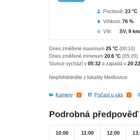
Pocitově:
23 °C
Vlhkost:
76 %
Vítr:
SV, 9 km
Dnes změřené maximum
25 °C
(00:10)
Dnes změřené minimum
20.6 °C
(05:20)
Slunce vychází v
05:32
a zapadá v
20:2
Nepřehlédněte z lokality Medlovice:
Kamery
Počasí u vás
2
1
Podrobná předpověď 
10:00
11:00
12:00
13