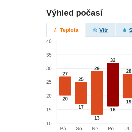
Výhled počasí
Teplota
Vítr
40
35
32
29
30
28
27
25
25
20
20
19
17
15
16
13
10
Pá
So
Ne
Po
Út