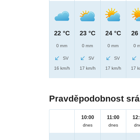
22 °C
23 °C
24 °C
26
0 mm
0 mm
0 mm
0 
SV
SV
SV
16 km/h
17 km/h
17 km/h
17 
Pravděpodobnost srá
10:00
11:00
12
dnes
dnes
dn