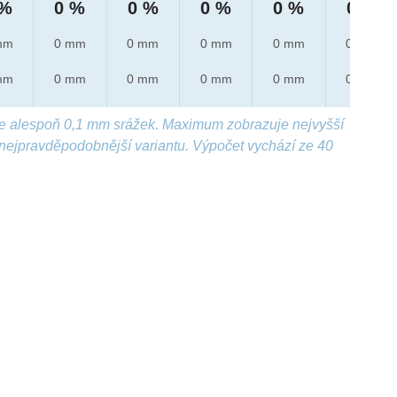
 %
0 %
0 %
0 %
0 %
0 %
mm
0 mm
0 mm
0 mm
0 mm
0 mm
mm
0 mm
0 mm
0 mm
0 mm
0 mm
e alespoň 0,1 mm srážek. Maximum zobrazuje nejvyšší
nejpravděpodobnější variantu. Výpočet vychází ze 40