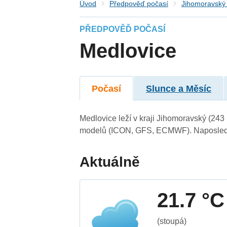
Úvod
Předpověď počasí
Jihomoravský 
PŘEDPOVĚĎ POČASÍ
Medlovice
Počasí
Slunce a Měsíc
Medlovice leží v kraji Jihomoravský (243
modelů (ICON, GFS, ECMWF). Naposledy 
Aktuálně
21.7 °C
(stoupá)