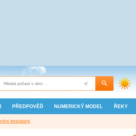
R
PŘEDPOVĚĎ
NUMERICKÝ
MODEL
ŘEKY
ními teplotami