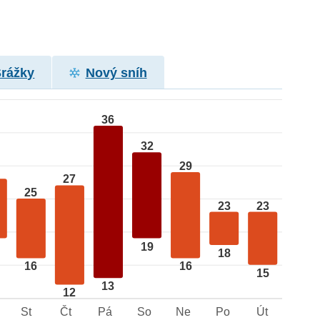
Srážky
Nový sníh
36
32
29
27
25
23
23
19
18
16
16
15
13
12
St
Čt
Pá
So
Ne
Po
Út