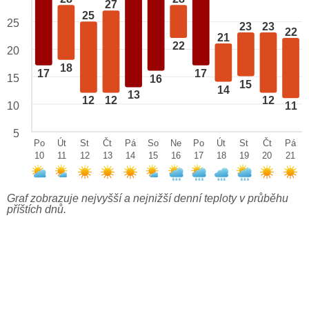
27
25
25
23
23
22
21
22
20
18
17
17
15
16
15
14
13
12
12
12
10
11
5
Po
Út
St
Čt
Pá
So
Ne
Po
Út
St
Čt
Pá
10
11
12
13
14
15
16
17
18
19
20
21
Graf zobrazuje nejvyšší a nejnižší denní teploty v průběhu
příštích dnů.