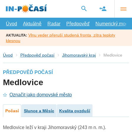
Přejít
na
hlavní
obsah
Úvod
Aktuálně
Radar
Předpověď
Numerický model
Vlnu veder přeruší studená fronta, zítra teploty
AKTUALITA:
klesnou
Úvod
Předpověď počasí
Jihomoravský kraj
Medlovice
PŘEDPOVĚĎ POČASÍ
Medlovice
Označit jako domovské město
Počasí
Slunce a Měsíc
Kvalita ovzduší
Medlovice leží v kraji Jihomoravský (243 m n. m.).