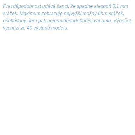
Pravděpodobnost udává šanci, že spadne alespoň 0,1 mm
srážek. Maximum zobrazuje nejvyšší možný úhrn srážek,
očekávaný úhrn pak nejpravděpodobnější variantu. Výpočet
vychází ze 40 výstupů modelu.