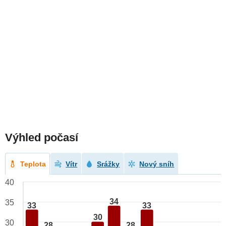
Výhled počasí
Teplota
Vítr
Srážky
Nový sníh
40
34
35
33
33
30
30
28
28