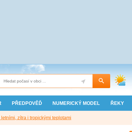
R
PŘEDPOVĚĎ
NUMERICKÝ
MODEL
ŘEKY
etními, zítra i tropickými teplotami