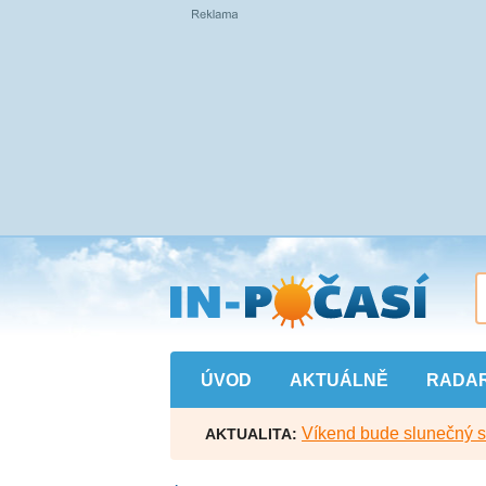
Přejít
na
hlavní
obsah
ÚVOD
AKTUÁLNĚ
RADA
Víkend bude slunečný s l
AKTUALITA: