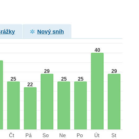
Srážky
Nový sníh
40
29
29
25
25
25
22
Čt
Pá
So
Ne
Po
Út
St