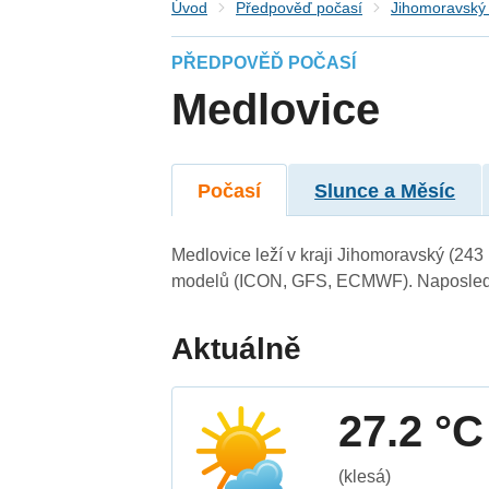
Úvod
Předpověď počasí
Jihomoravský 
PŘEDPOVĚĎ POČASÍ
Medlovice
Počasí
Slunce a Měsíc
Medlovice leží v kraji Jihomoravský (243
modelů (ICON, GFS, ECMWF). Naposledy 
Aktuálně
27.2 °C
(klesá)