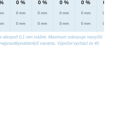
 %
0 %
0 %
0 %
0 %
0 %
mm
0 mm
0 mm
0 mm
0 mm
0 mm
mm
0 mm
0 mm
0 mm
0 mm
0 mm
e alespoň 0,1 mm srážek. Maximum zobrazuje nejvyšší
nejpravděpodobnější variantu. Výpočet vychází ze 40