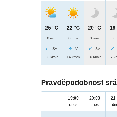
25 °C
22 °C
20 °C
19
0 mm
0 mm
0 mm
0 
SV
V
SV
15 km/h
14 km/h
10 km/h
7 k
Pravděpodobnost srá
19:00
20:00
21
dnes
dnes
dn