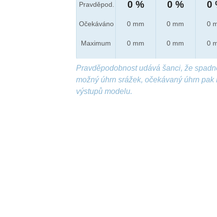
0 %
0 %
0
Pravděpod.
Očekáváno
0 mm
0 mm
0 
Maximum
0 mm
0 mm
0 
Pravděpodobnost udává šanci, že spadn
možný úhrn srážek, očekávaný úhrn pak 
výstupů modelu.