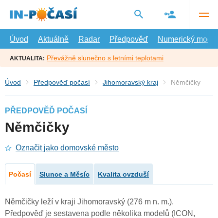
Přejít
na
hlavní
obsah
Úvod
Aktuálně
Radar
Předpověď
Numerický model
Převážně slunečno s letními teplotami
AKTUALITA:
Úvod
Předpověď počasí
Jihomoravský kraj
Němčičky
PŘEDPOVĚĎ POČASÍ
Němčičky
Označit jako domovské město
Počasí
Slunce a Měsíc
Kvalita ovzduší
Němčičky leží v kraji Jihomoravský (276 m n. m.).
Předpověď je sestavena podle několika modelů (ICON,