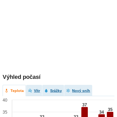
Výhled počasí
Teplota
Vítr
Srážky
Nový sníh
40
37
35
34
35