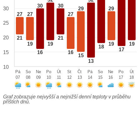
32
32
30
30
29
29
30
27
27
27
25
20
21
21
19
19
19
19
18
17
15
16
16
15
13
10
Pá
So
Ne
Po
Út
St
Čt
Pá
So
Ne
Po
Út
07
08
09
10
11
12
13
14
15
16
17
18
Graf zobrazuje nejvyšší a nejnižší denní teploty v průběhu
příštích dnů.