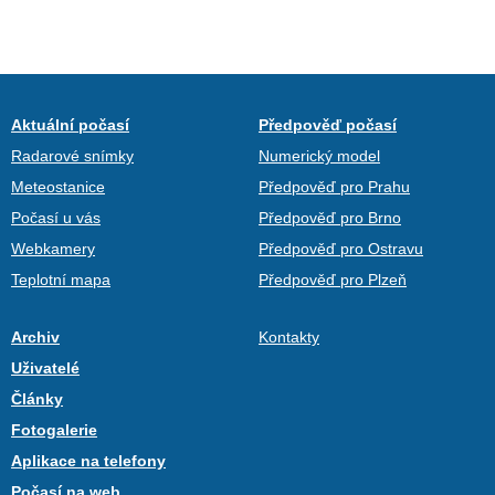
Aktuální počasí
Předpověď počasí
Radarové snímky
Numerický model
Meteostanice
Předpověď pro Prahu
Počasí u vás
Předpověď pro Brno
Webkamery
Předpověď pro Ostravu
Teplotní mapa
Předpověď pro Plzeň
Archiv
Kontakty
Uživatelé
Články
Fotogalerie
Aplikace na telefony
Počasí na web