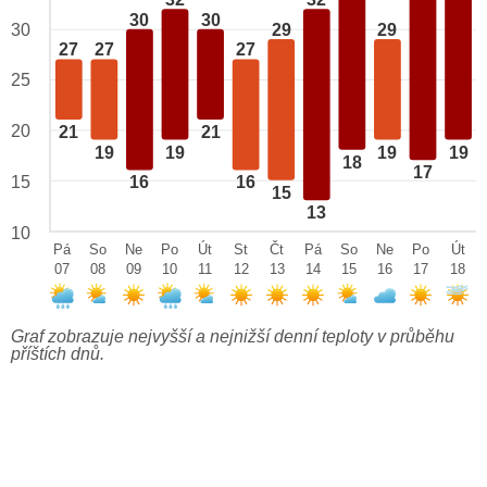
32
32
30
30
29
29
30
27
27
27
25
20
21
21
19
19
19
19
18
17
15
16
16
15
13
10
Pá
So
Ne
Po
Út
St
Čt
Pá
So
Ne
Po
Út
07
08
09
10
11
12
13
14
15
16
17
18
Graf zobrazuje nejvyšší a nejnižší denní teploty v průběhu
příštích dnů.