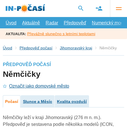
Přejít
na
hlavní
obsah
Úvod
Aktuálně
Radar
Předpověď
Numerický model
Převážně slunečno s letními teplotami
AKTUALITA:
Úvod
Předpověď počasí
Jihomoravský kraj
Němčičky
PŘEDPOVĚĎ POČASÍ
Němčičky
Označit jako domovské město
Počasí
Slunce a Měsíc
Kvalita ovzduší
Němčičky leží v kraji Jihomoravský (276 m n. m.).
Předpověď je sestavena podle několika modelů (ICON,