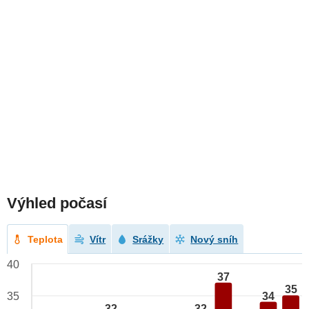
Výhled počasí
Teplota
Vítr
Srážky
Nový sníh
40
37
35
34
35