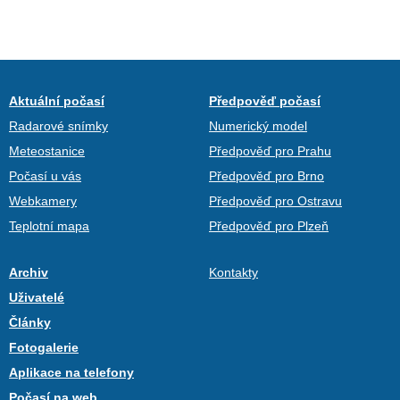
Aktuální počasí
Předpověď počasí
Radarové snímky
Numerický model
Meteostanice
Předpověď pro Prahu
Počasí u vás
Předpověď pro Brno
Webkamery
Předpověď pro Ostravu
Teplotní mapa
Předpověď pro Plzeň
Archiv
Kontakty
Uživatelé
Články
Fotogalerie
Aplikace na telefony
Počasí na web