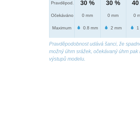
30 %
30 %
40
Pravděpod.
Očekáváno
0 mm
0 mm
0 
Maximum
0.8 mm
2 mm
1
Pravděpodobnost udává šanci, že spadn
možný úhrn srážek, očekávaný úhrn pak 
výstupů modelu.