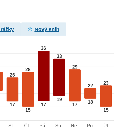
Srážky
Nový sníh
36
33
29
28
26
23
22
19
18
17
17
17
15
15
St
Čt
Pá
So
Ne
Po
Út