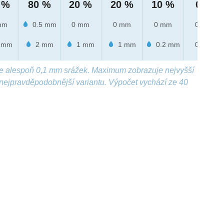
 %
80 %
20 %
20 %
10 %
0 %
mm
0.5 mm
0 mm
0 mm
0 mm
0 mm
 mm
2 mm
1 mm
1 mm
0.2 mm
0 mm
e alespoň 0,1 mm srážek. Maximum zobrazuje nejvyšší
nejpravděpodobnější variantu. Výpočet vychází ze 40