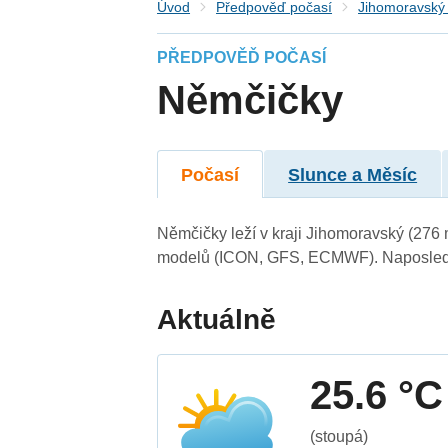
Úvod
Předpověď počasí
Jihomoravský 
PŘEDPOVĚĎ POČASÍ
Němčičky
Počasí
Slunce a Měsíc
Němčičky leží v kraji Jihomoravský (276 
modelů (ICON, GFS, ECMWF). Naposledy 
Aktuálně
25.6 °C
(stoupá)