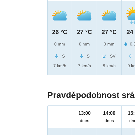
26 °C
27 °C
27 °C
24
0 mm
0 mm
0 mm
0.
S
S
SV
7 km/h
7 km/h
8 km/h
9 k
Pravděpodobnost srá
13:00
14:00
15
dnes
dnes
dn