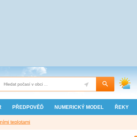
R
PŘEDPOVĚĎ
NUMERICKÝ
MODEL
ŘEKY
ními teplotami