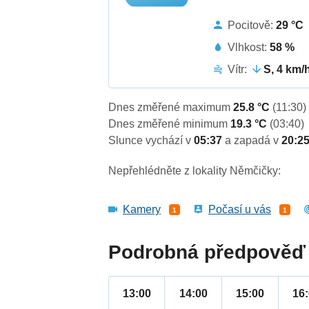
Pocitově:
29 °C
Vlhkost:
58 %
Vítr:
S, 4 km/
Dnes změřené maximum
25.8 °C
(11:30)
Dnes změřené minimum
19.3 °C
(03:40)
Slunce vychází v
05:37
a zapadá v
20:2
Nepřehlédněte z lokality Němčičky:
Kamery
Počasí u vás
1
1
Podrobná předpověď 
13:00
14:00
15:00
16