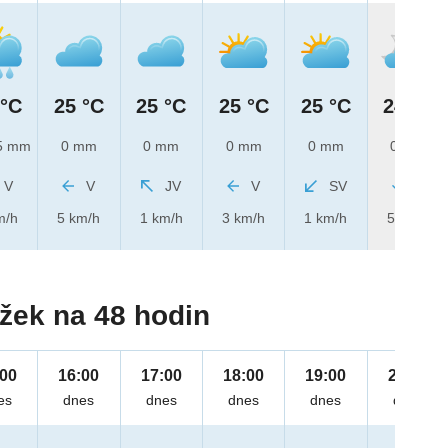
 °C
25 °C
25 °C
25 °C
25 °C
24 °C
5 mm
0 mm
0 mm
0 mm
0 mm
0 mm
V
V
JV
V
SV
S
m/h
5 km/h
1 km/h
3 km/h
1 km/h
5 km/h
žek na 48 hodin
:00
16:00
17:00
18:00
19:00
20:00
es
dnes
dnes
dnes
dnes
dnes