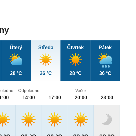
dny
Úterý
Středa
Čtvrtek
Pátek
28 °C
26 °C
28 °C
36 °C
oledne
Odpoledne
Večer
1:00
14:00
17:00
20:00
23:00