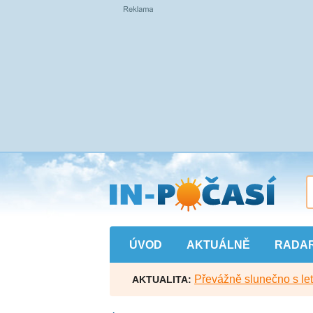
Přejít
na
hlavní
obsah
ÚVOD
AKTUÁLNĚ
RADA
Převážně slunečno s let
AKTUALITA: