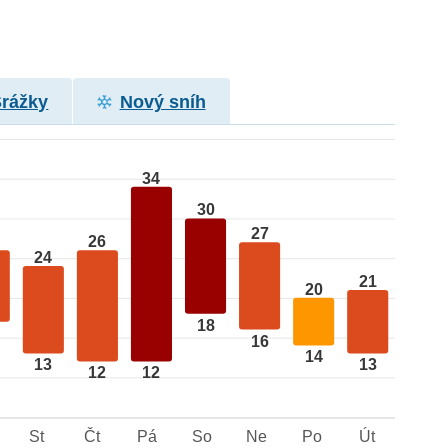
Srážky
Nový sníh
34
30
27
26
24
21
20
18
16
14
13
13
12
12
St
Čt
Pá
So
Ne
Po
Út