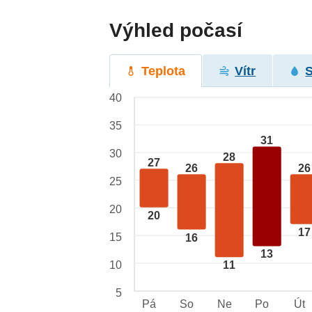
Výhled počasí
Teplota
Vítr
40
35
31
30
28
27
26
26
25
20
20
17
15
16
13
10
11
5
Pá
So
Ne
Po
Út