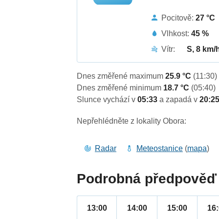
Pocitově:
27 °C
Vlhkost:
45 %
Vítr:
S, 8 km/
Dnes změřené maximum
25.9 °C
(11:30)
Dnes změřené minimum
18.7 °C
(05:40)
Slunce vychází v
05:33
a zapadá v
20:2
Nepřehlédněte z lokality Obora:
Radar
Meteostanice
(
mapa
)
Podrobná předpověď 
13:00
14:00
15:00
16