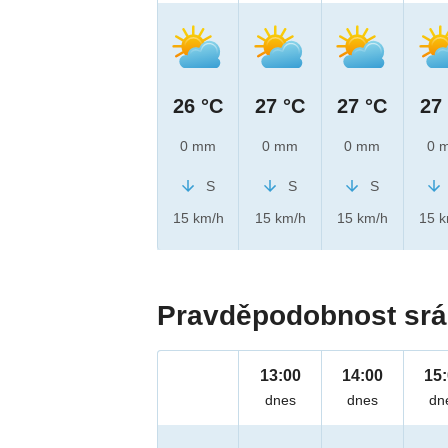
26 °C
27 °C
27 °C
27
0 mm
0 mm
0 mm
0 
S
S
S
15 km/h
15 km/h
15 km/h
15 
Pravděpodobnost srá
13:00
14:00
15
dnes
dnes
dn