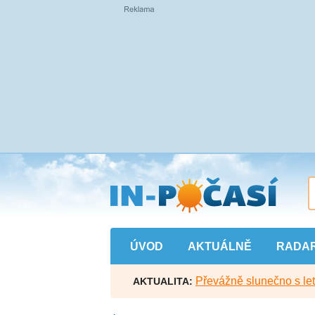
Přejít
na
hlavní
obsah
ÚVOD
AKTUÁLNĚ
RADA
Převážně slunečno s let
AKTUALITA: