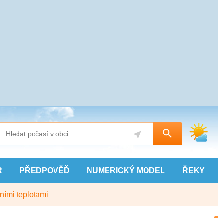
R
PŘEDPOVĚĎ
NUMERICKÝ
MODEL
ŘEKY
ními teplotami