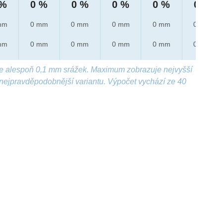
 %
0 %
0 %
0 %
0 %
0 %
mm
0 mm
0 mm
0 mm
0 mm
0 mm
mm
0 mm
0 mm
0 mm
0 mm
0 mm
e alespoň 0,1 mm srážek. Maximum zobrazuje nejvyšší
nejpravděpodobnější variantu. Výpočet vychází ze 40