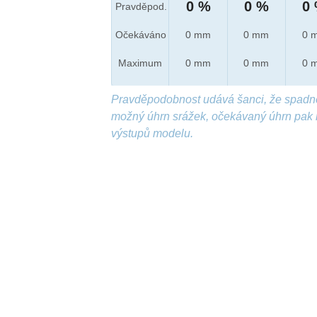
0 %
0 %
0
Pravděpod.
Očekáváno
0 mm
0 mm
0 
Maximum
0 mm
0 mm
0 
Pravděpodobnost udává šanci, že spadn
možný úhrn srážek, očekávaný úhrn pak 
výstupů modelu.