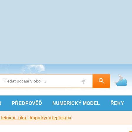
R
PŘEDPOVĚĎ
NUMERICKÝ
MODEL
ŘEKY
etními, zítra i tropickými teplotami