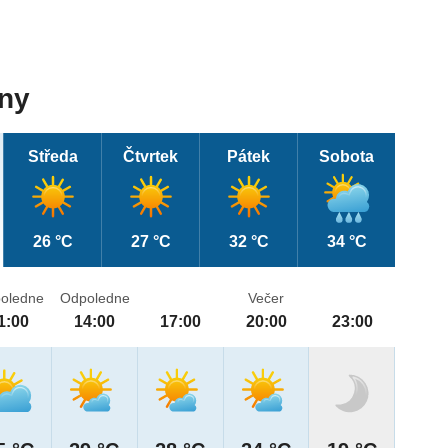
dny
Středa
Čtvrtek
Pátek
Sobota
26 °C
27 °C
32 °C
34 °C
oledne
Odpoledne
Večer
1:00
14:00
17:00
20:00
23:00