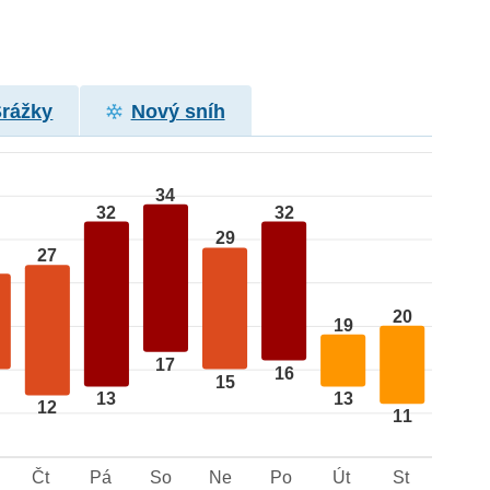
Srážky
Nový sníh
34
32
32
29
27
20
19
17
16
15
13
13
12
11
Čt
Pá
So
Ne
Po
Út
St