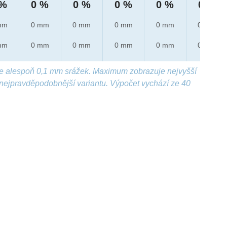
 %
0 %
0 %
0 %
0 %
0 %
mm
0 mm
0 mm
0 mm
0 mm
0 mm
mm
0 mm
0 mm
0 mm
0 mm
0 mm
e alespoň 0,1 mm srážek. Maximum zobrazuje nejvyšší
nejpravděpodobnější variantu. Výpočet vychází ze 40