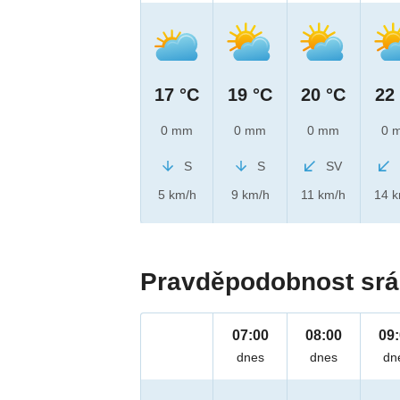
17 °C
19 °C
20 °C
22
0 mm
0 mm
0 mm
0 
S
S
SV
5 km/h
9 km/h
11 km/h
14 
Pravděpodobnost srá
07:00
08:00
09
dnes
dnes
dn