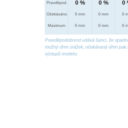
0 %
0 %
0
Pravděpod.
Očekáváno
0 mm
0 mm
0 
Maximum
0 mm
0 mm
0 
Pravděpodobnost udává šanci, že spadn
možný úhrn srážek, očekávaný úhrn pak 
výstupů modelu.