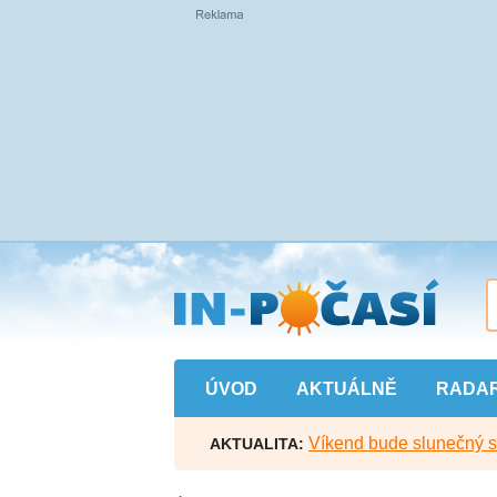
Přejít
na
hlavní
obsah
ÚVOD
AKTUÁLNĚ
RADA
Víkend bude slunečný s l
AKTUALITA: