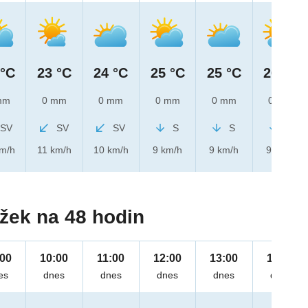
 °C
23 °C
24 °C
25 °C
25 °C
26 °C
mm
0 mm
0 mm
0 mm
0 mm
0 mm
SV
SV
SV
S
S
S
km/h
11 km/h
10 km/h
9 km/h
9 km/h
9 km/h
žek na 48 hodin
:00
10:00
11:00
12:00
13:00
14:00
es
dnes
dnes
dnes
dnes
dnes