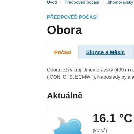
Úvod
Předpověď počasí
Jihomoravský 
PŘEDPOVĚĎ POČASÍ
Obora
Počasí
Slunce a Měsíc
Obora leží v kraji Jihomoravský (409 m 
(ICON, GFS, ECMWF). Naposledy byla ak
Aktuálně
16.1 °C
(klesá)