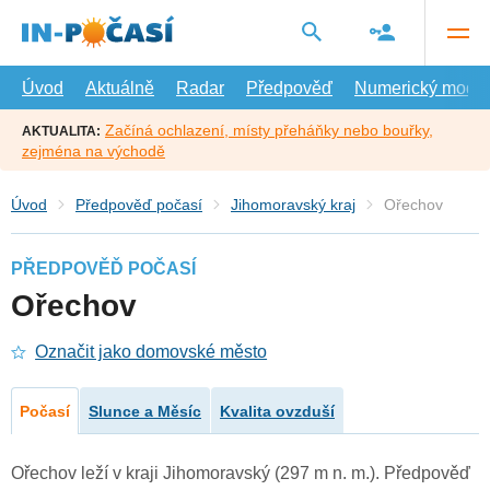
Přejít
na
hlavní
obsah
Úvod
Aktuálně
Radar
Předpověď
Numerický model
Začíná ochlazení, místy přeháňky nebo bouřky,
AKTUALITA:
zejména na východě
Úvod
Předpověď počasí
Jihomoravský kraj
Ořechov
PŘEDPOVĚĎ POČASÍ
Ořechov
Označit jako domovské město
Počasí
Slunce a Měsíc
Kvalita ovzduší
Ořechov leží v kraji Jihomoravský (297 m n. m.). Předpověď