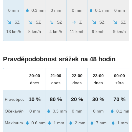
0 mm
0.3 mm
0 mm
0 mm
0.1 mm
0 mm
SZ
SZ
SZ
Z
SZ
SZ
13 km/h
8 km/h
4 km/h
11 km/h
9 km/h
9 km/h
Pravděpodobnost srážek na 48 hodin
20:00
21:00
22:00
23:00
00:00
dnes
dnes
dnes
dnes
zítra
10 %
80 %
20 %
30 %
70 %
Pravděpod.
Očekáváno
0 mm
0.3 mm
0 mm
0 mm
0.1 mm
Maximum
0.6 mm
1 mm
2 mm
7 mm
1 mm