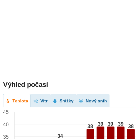
Výhled počasí
Teplota
Vítr
Srážky
Nový sníh
45
39
39
39
40
38
38
34
35