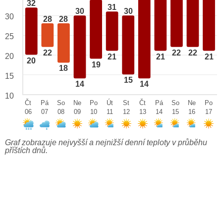
32
31
30
30
30
28
28
25
22
22
22
20
21
21
21
20
19
18
15
15
14
14
10
Čt
Pá
So
Ne
Po
Út
St
Čt
Pá
So
Ne
Po
06
07
08
09
10
11
12
13
14
15
16
17
Graf zobrazuje nejvyšší a nejnižší denní teploty v průběhu
příštích dnů.