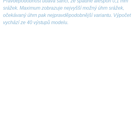
Pravděpodobnost udává šanci, že spadne alespoň 0,1 mm
srážek. Maximum zobrazuje nejvyšší možný úhrn srážek,
očekávaný úhrn pak nejpravděpodobnější variantu. Výpočet
vychází ze 40 výstupů modelu.