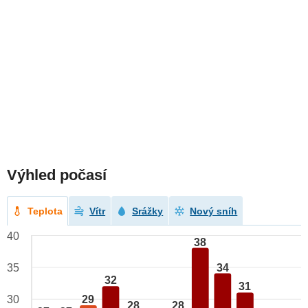
Výhled počasí
Teplota
Vítr
Srážky
Nový sníh
40
38
34
35
32
31
29
30
28
28