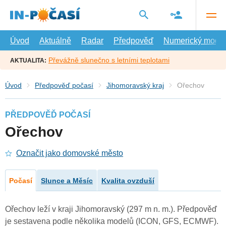
Přejít
na
hlavní
obsah
Úvod
Aktuálně
Radar
Předpověď
Numerický model
Převážně slunečno s letními teplotami
AKTUALITA:
Úvod
Předpověď počasí
Jihomoravský kraj
Ořechov
PŘEDPOVĚĎ POČASÍ
Ořechov
Označit jako domovské město
Počasí
Slunce a Měsíc
Kvalita ovzduší
Ořechov leží v kraji Jihomoravský (297 m n. m.). Předpověď
je sestavena podle několika modelů (ICON, GFS, ECMWF).