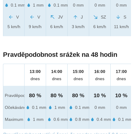
0.1 mm
1 mm
0.1 mm
0 mm
0 mm
0 mm
V
V
JV
J
SZ
S
5 km/h
9 km/h
6 km/h
3 km/h
6 km/h
11 km/h
Pravděpodobnost srážek na 48 hodin
13:00
14:00
15:00
16:00
17:00
dnes
dnes
dnes
dnes
dnes
80 %
80 %
80 %
10 %
10 %
Pravděpod.
Očekáváno
0.1 mm
1 mm
0.1 mm
0 mm
0 mm
Maximum
1 mm
0.6 mm
0.8 mm
0.4 mm
0.1 mm