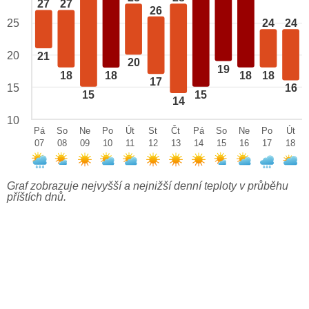
27
27
26
25
24
24
20
21
20
19
18
18
18
18
17
15
16
15
15
14
10
Pá
So
Ne
Po
Út
St
Čt
Pá
So
Ne
Po
Út
07
08
09
10
11
12
13
14
15
16
17
18
Graf zobrazuje nejvyšší a nejnižší denní teploty v průběhu
příštích dnů.