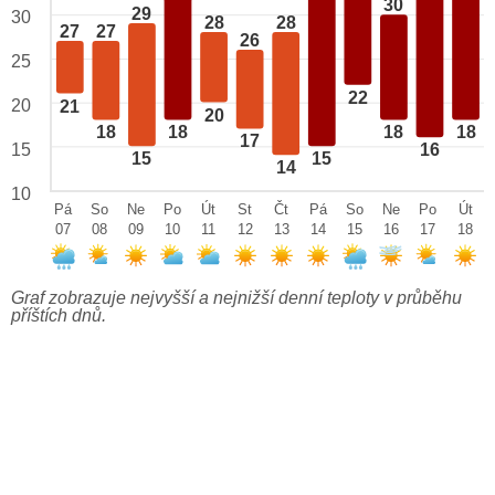
30
29
30
28
28
27
27
26
25
22
20
21
20
18
18
18
18
17
15
16
15
15
14
10
Pá
So
Ne
Po
Út
St
Čt
Pá
So
Ne
Po
Út
07
08
09
10
11
12
13
14
15
16
17
18
Graf zobrazuje nejvyšší a nejnižší denní teploty v průběhu
příštích dnů.