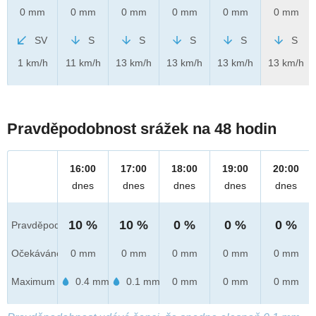
0 mm
0 mm
0 mm
0 mm
0 mm
0 mm
SV
S
S
S
S
S
1 km/h
11 km/h
13 km/h
13 km/h
13 km/h
13 km/h
Pravděpodobnost srážek na 48 hodin
16:00
17:00
18:00
19:00
20:00
dnes
dnes
dnes
dnes
dnes
10 %
10 %
0 %
0 %
0 %
Pravděpod.
Očekáváno
0 mm
0 mm
0 mm
0 mm
0 mm
Maximum
0.4 mm
0.1 mm
0 mm
0 mm
0 mm