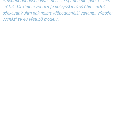
Pravděpodobnost udává šanci, že spadne alespoň 0,1 mm
srážek. Maximum zobrazuje nejvyšší možný úhrn srážek,
očekávaný úhrn pak nejpravděpodobnější variantu. Výpočet
vychází ze 40 výstupů modelu.