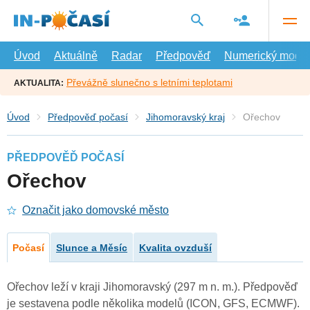
Přejít
na
hlavní
obsah
Úvod
Aktuálně
Radar
Předpověď
Numerický model
Převážně slunečno s letními teplotami
AKTUALITA:
Úvod
Předpověď počasí
Jihomoravský kraj
Ořechov
PŘEDPOVĚĎ POČASÍ
Ořechov
Označit jako domovské město
Počasí
Slunce a Měsíc
Kvalita ovzduší
Ořechov leží v kraji Jihomoravský (297 m n. m.). Předpověď
je sestavena podle několika modelů (ICON, GFS, ECMWF).