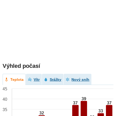
Výhled počasí
Teplota
Vítr
Srážky
Nový sníh
45
39
40
37
37
35
33
32