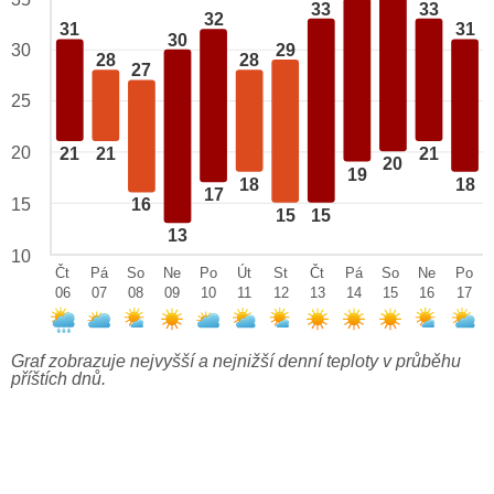
33
33
32
31
31
30
29
30
28
28
27
25
20
21
21
21
20
19
18
18
17
15
16
15
15
13
10
Čt
Pá
So
Ne
Po
Út
St
Čt
Pá
So
Ne
Po
06
07
08
09
10
11
12
13
14
15
16
17
Graf zobrazuje nejvyšší a nejnižší denní teploty v průběhu
příštích dnů.