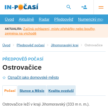
Přejít
na
hlavní
obsah
Úvod
Aktuálně
Radar
Předpověď
Numerický model
Začíná ochlazení, místy přeháňky nebo bouřky,
AKTUALITA:
zejména na východě
Úvod
Předpověď počasí
Jihomoravský kraj
Ostrovačice
PŘEDPOVĚĎ POČASÍ
Ostrovačice
Označit jako domovské město
Počasí
Slunce a Měsíc
Kvalita ovzduší
Ostrovačice leží v kraji Jihomoravský (333 m n. m.).