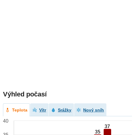
Výhled počasí
Teplota
Vítr
Srážky
Nový sníh
40
37
35
35