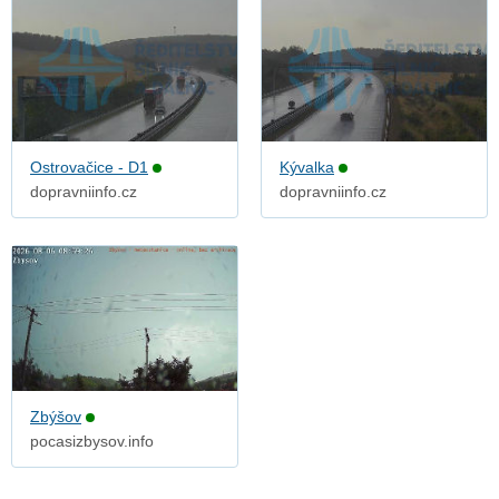
Ostrovačice - D1
Kývalka
dopravniinfo.cz
dopravniinfo.cz
Zbýšov
pocasizbysov.info