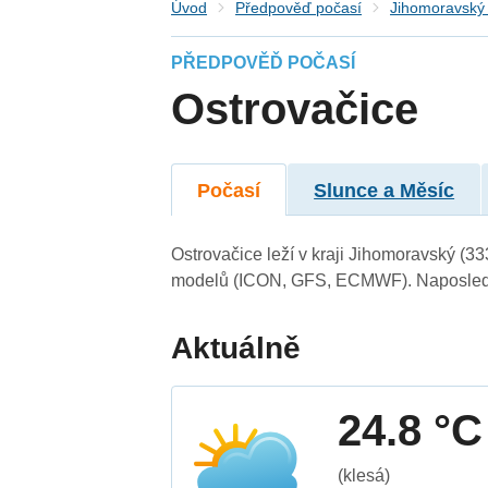
Úvod
Předpověď počasí
Jihomoravský 
PŘEDPOVĚĎ POČASÍ
Ostrovačice
Počasí
Slunce a Měsíc
Ostrovačice leží v kraji Jihomoravský (3
modelů (ICON, GFS, ECMWF). Naposledy 
Aktuálně
24.8 °C
(klesá)