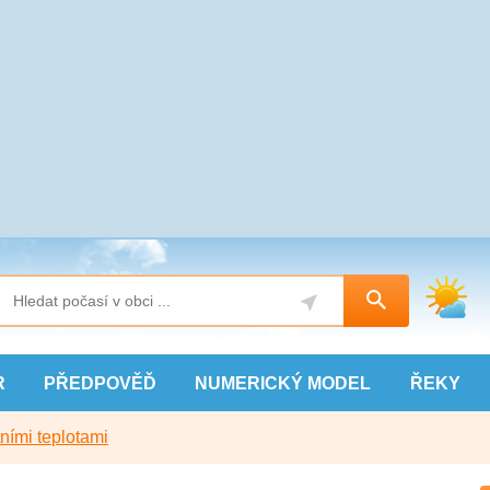
R
PŘEDPOVĚĎ
NUMERICKÝ
MODEL
ŘEKY
ními teplotami