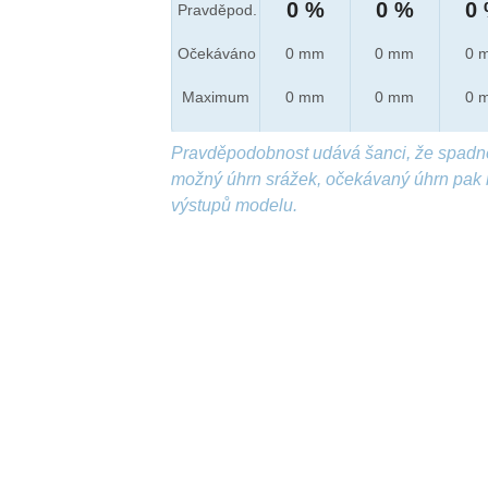
0 %
0 %
0
Pravděpod.
Očekáváno
0 mm
0 mm
0 
Maximum
0 mm
0 mm
0 
Pravděpodobnost udává šanci, že spadn
možný úhrn srážek, očekávaný úhrn pak 
výstupů modelu.