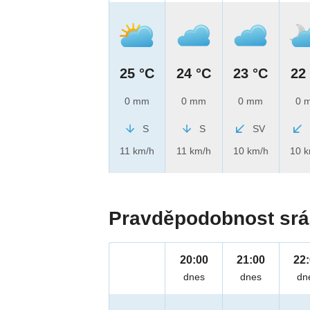
25 °C
24 °C
23 °C
22
0 mm
0 mm
0 mm
0 
S
S
SV
11 km/h
11 km/h
10 km/h
10 
Pravděpodobnost srá
20:00
21:00
22
dnes
dnes
dn