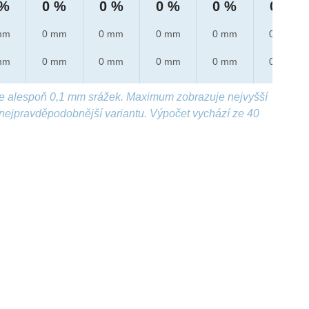
 %
0 %
0 %
0 %
0 %
0 %
mm
0 mm
0 mm
0 mm
0 mm
0 mm
mm
0 mm
0 mm
0 mm
0 mm
0 mm
e alespoň 0,1 mm srážek. Maximum zobrazuje nejvyšší
nejpravděpodobnější variantu. Výpočet vychází ze 40