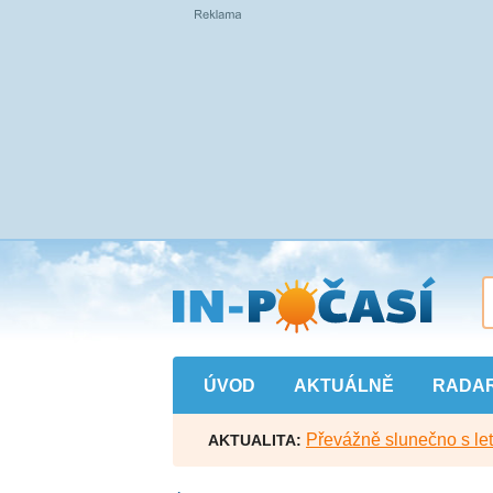
Přejít
na
hlavní
obsah
ÚVOD
AKTUÁLNĚ
RADA
Převážně slunečno s let
AKTUALITA: