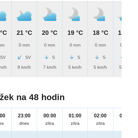
 °C
21 °C
20 °C
19 °C
18 °C
18 °C
mm
0 mm
0 mm
0 mm
0 mm
0 mm
SV
SV
S
S
S
S
km/h
8 km/h
7 km/h
5 km/h
5 km/h
5 km/h
žek na 48 hodin
:00
23:00
00:00
01:00
02:00
03:00
es
dnes
zítra
zítra
zítra
zítra