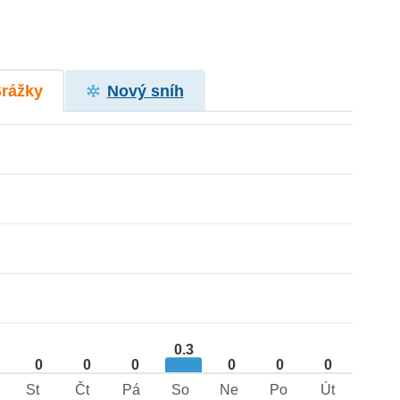
Srážky
Nový sníh
0.3
0
0
0
0
0
0
St
Čt
Pá
So
Ne
Po
Út