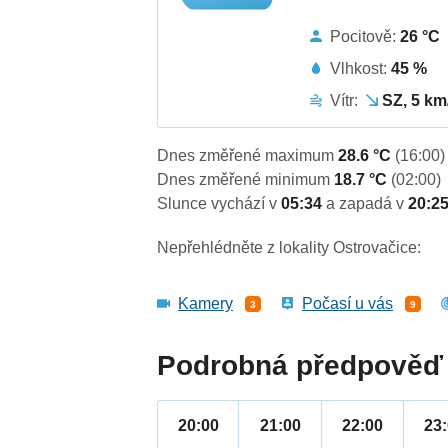
Pocitově:
26 °C
Vlhkost:
45 %
Vítr:
SZ, 5 km
Dnes změřené maximum
28.6 °C
(16:00)
Dnes změřené minimum
18.7 °C
(02:00)
Slunce vychází v
05:34
a zapadá v
20:2
Nepřehlédněte z lokality Ostrovačice:
Kamery
Počasí u vás
3
9
Podrobná předpověď 
20:00
21:00
22:00
23