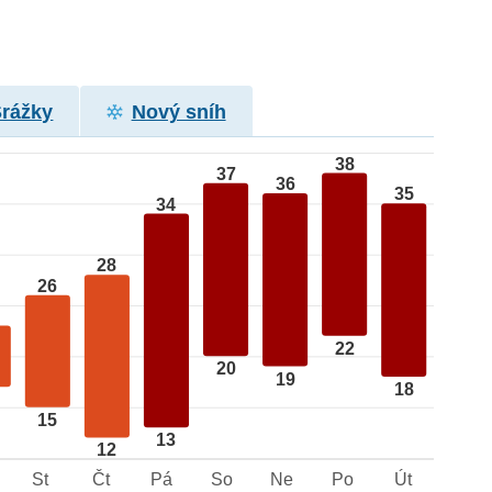
Srážky
Nový sníh
38
37
36
35
34
28
26
22
20
19
18
15
13
12
St
Čt
Pá
So
Ne
Po
Út