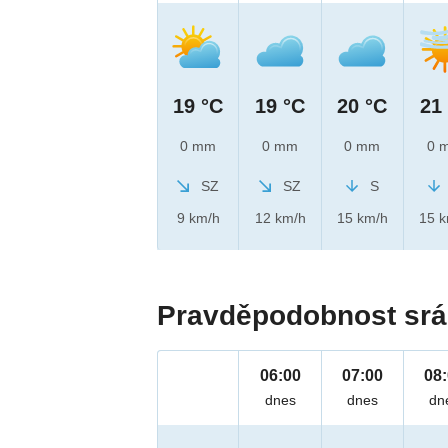
19 °C
19 °C
20 °C
21
0 mm
0 mm
0 mm
0 
SZ
SZ
S
9 km/h
12 km/h
15 km/h
15 
Pravděpodobnost srá
06:00
07:00
08
dnes
dnes
dn