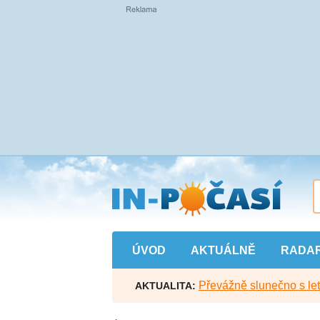
Přejít
na
hlavní
obsah
ÚVOD
AKTUÁLNĚ
RADA
Převážně slunečno s let
AKTUALITA: