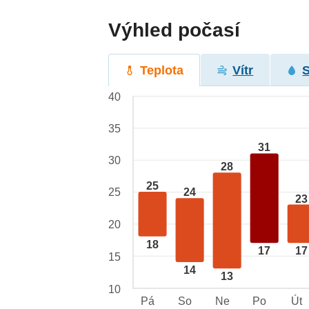
Výhled počasí
Teplota
Vítr
40
35
31
30
28
25
25
24
23
20
18
17
17
15
14
13
10
Pá
So
Ne
Po
Út