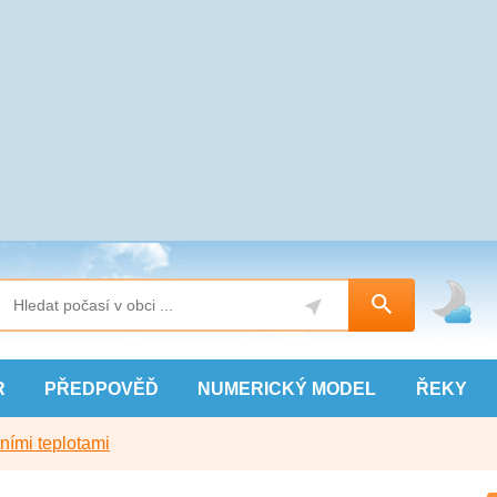
R
PŘEDPOVĚĎ
NUMERICKÝ
MODEL
ŘEKY
ními teplotami