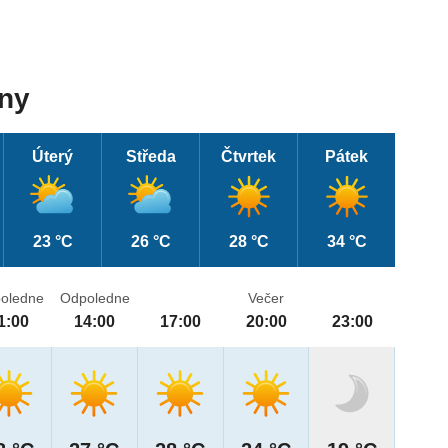
dny
Úterý
Středa
Čtvrtek
Pátek
23 °C
26 °C
28 °C
34 °C
oledne
Odpoledne
Večer
1:00
14:00
17:00
20:00
23:00