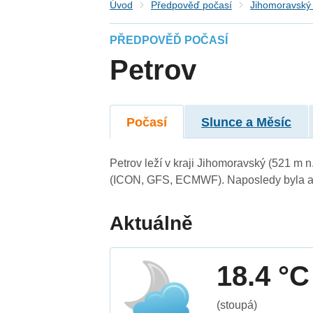
Úvod
Předpověď počasí
Jihomoravský 
PŘEDPOVĚĎ POČASÍ
Petrov
Počasí
Slunce a Měsíc
Petrov leží v kraji Jihomoravský (521 m 
(ICON, GFS, ECMWF). Naposledy byla ak
Aktuálně
18.4 °C
(stoupá)