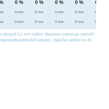
 %
0 %
0 %
0 %
0 %
0 %
mm
0 mm
0 mm
0 mm
0 mm
0 mm
mm
0 mm
0 mm
0 mm
0 mm
0 mm
e alespoň 0,1 mm srážek. Maximum zobrazuje nejvyšší
nejpravděpodobnější variantu. Výpočet vychází ze 40