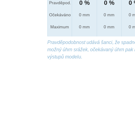
0 %
0 %
0
Pravděpod.
Očekáváno
0 mm
0 mm
0 
Maximum
0 mm
0 mm
0 
Pravděpodobnost udává šanci, že spadn
možný úhrn srážek, očekávaný úhrn pak 
výstupů modelu.