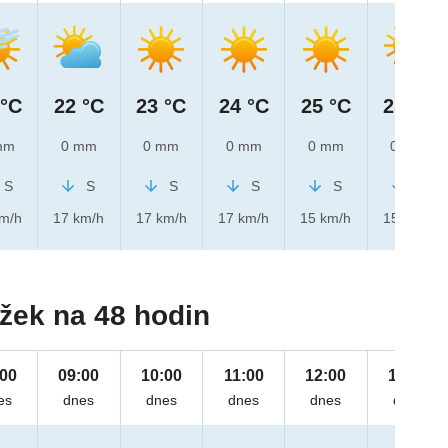
 °C
22 °C
23 °C
24 °C
25 °C
25 °C
mm
0 mm
0 mm
0 mm
0 mm
0 mm
S
S
S
S
S
S
km/h
17 km/h
17 km/h
17 km/h
15 km/h
15 km/h
žek na 48 hodin
:00
09:00
10:00
11:00
12:00
13:00
es
dnes
dnes
dnes
dnes
dnes