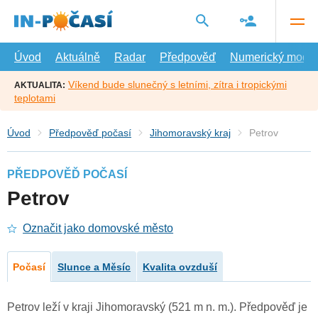
Přejít
na
hlavní
obsah
Úvod
Aktuálně
Radar
Předpověď
Numerický model
Víkend bude slunečný s letními, zítra i tropickými
AKTUALITA:
teplotami
Úvod
Předpověď počasí
Jihomoravský kraj
Petrov
PŘEDPOVĚĎ POČASÍ
Petrov
Označit jako domovské město
Počasí
Slunce a Měsíc
Kvalita ovzduší
Petrov leží v kraji Jihomoravský (521 m n. m.). Předpověď je