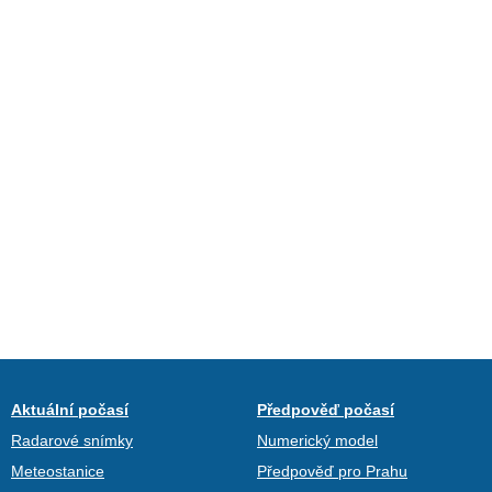
Aktuální počasí
Předpověď počasí
Radarové snímky
Numerický model
Meteostanice
Předpověď pro Prahu