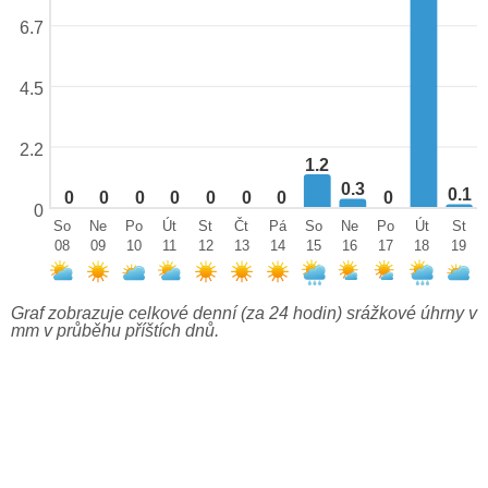
6.7
4.5
2.2
1.2
0.3
0.1
0
0
0
0
0
0
0
0
0
So
Ne
Po
Út
St
Čt
Pá
So
Ne
Po
Út
St
08
09
10
11
12
13
14
15
16
17
18
19
Graf zobrazuje celkové denní (za 24 hodin) srážkové úhrny v
mm v průběhu příštích dnů.