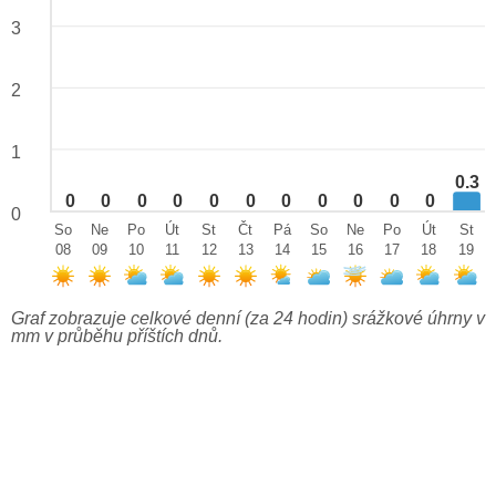
3
2
1
0.3
0
0
0
0
0
0
0
0
0
0
0
0
So
Ne
Po
Út
St
Čt
Pá
So
Ne
Po
Út
St
08
09
10
11
12
13
14
15
16
17
18
19
Graf zobrazuje celkové denní (za 24 hodin) srážkové úhrny v
mm v průběhu příštích dnů.