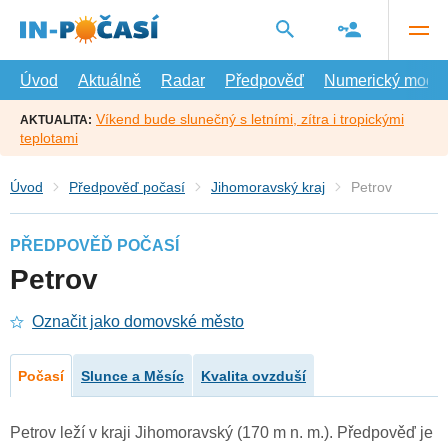
Přejít
na
hlavní
obsah
Úvod
Aktuálně
Radar
Předpověď
Numerický model
Víkend bude slunečný s letními, zítra i tropickými
AKTUALITA:
teplotami
Úvod
Předpověď počasí
Jihomoravský kraj
Petrov
PŘEDPOVĚĎ POČASÍ
Petrov
Označit jako domovské město
Počasí
Slunce a Měsíc
Kvalita ovzduší
Petrov leží v kraji Jihomoravský (170 m n. m.). Předpověď je