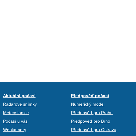
Aktuální počasí
Předpověď počasí
Radarové snímky
Numerický model
Meteostanice
Předpověď pro Prahu
Počasí u vás
Předpověď pro Brno
Webkamery
Předpověď pro Ostravu