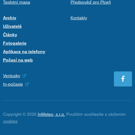
Teplotní mapa
Předpověď pro Plzeň
Archiv
Kontakty
Uživatelé
Články
Fotogalerie
Aplikace na telefony
Počasí na web
Ventusky
In-počasie
Copyright © 2026
InMeteo, s.r.o.
Použitím souhlasíte s uložením
cookies
.