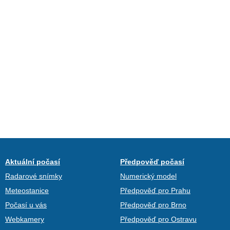
Aktuální počasí
Předpověď počasí
Radarové snímky
Numerický model
Meteostanice
Předpověď pro Prahu
Počasí u vás
Předpověď pro Brno
Webkamery
Předpověď pro Ostravu