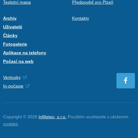
Teplotní mapa
Předpověď pro Plzeň
Archiv
Kontakty
Uživatelé
Články
Fotogalerie
Aplikace na telefony
Počasí na web
Ventusky
In-počasie
Copyright © 2026
InMeteo, s.r.o.
Použitím souhlasíte s uložením
cookies
.