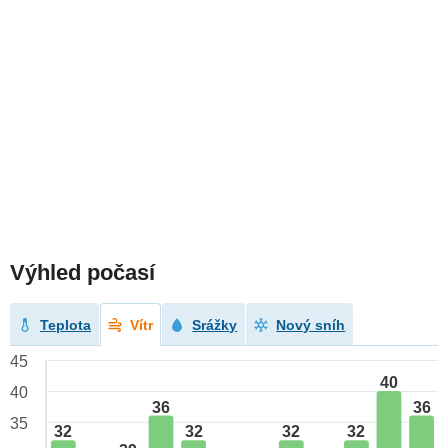
Výhled počasí
Teplota
Vítr
Srážky
Nový sníh
45
40
40
36
36
35
32
32
32
32