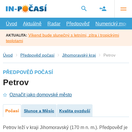
Přejít
na
hlavní
obsah
Úvod
Aktuálně
Radar
Předpověď
Numerický model
Víkend bude slunečný s letními, zítra i tropickými
AKTUALITA:
teplotami
Úvod
Předpověď počasí
Jihomoravský kraj
Petrov
PŘEDPOVĚĎ POČASÍ
Petrov
Označit jako domovské město
Počasí
Slunce a Měsíc
Kvalita ovzduší
Petrov leží v kraji Jihomoravský (170 m n. m.). Předpověď je