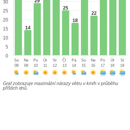
29
30
25
25
22
20
18
14
15
10
5
0
So
Ne
Po
Út
St
Čt
Pá
So
Ne
Po
Út
St
08
09
10
11
12
13
14
15
16
17
18
19
Graf zobrazuje maximální nárazy větru v km/h v průběhu
příštích dnů.