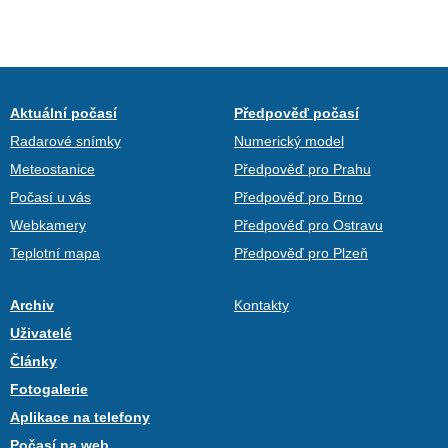
Aktuální počasí
Předpověď počasí
Radarové snímky
Numerický model
Meteostanice
Předpověď pro Prahu
Počasí u vás
Předpověď pro Brno
Webkamery
Předpověď pro Ostravu
Teplotní mapa
Předpověď pro Plzeň
Archiv
Kontakty
Uživatelé
Články
Fotogalerie
Aplikace na telefony
Počasí na web