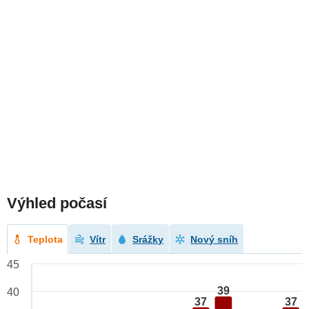
Výhled počasí
Teplota
Vítr
Srážky
Nový sníh
45
39
40
37
37