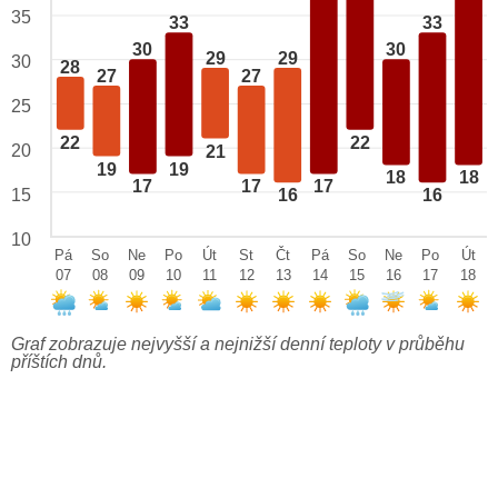
35
33
33
30
30
29
29
30
28
27
27
25
22
22
20
21
19
19
18
18
17
17
17
15
16
16
10
Pá
So
Ne
Po
Út
St
Čt
Pá
So
Ne
Po
Út
07
08
09
10
11
12
13
14
15
16
17
18
Graf zobrazuje nejvyšší a nejnižší denní teploty v průběhu
příštích dnů.