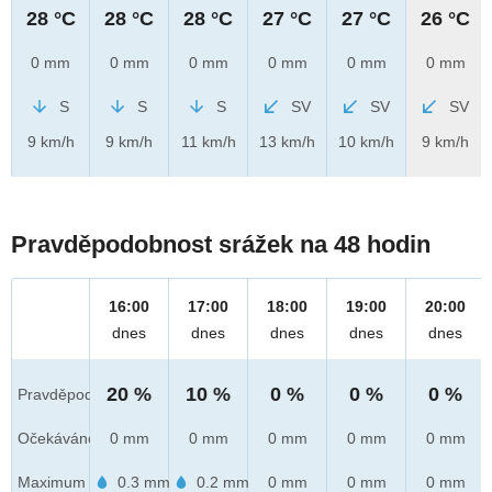
28 °C
28 °C
28 °C
27 °C
27 °C
26 °C
0 mm
0 mm
0 mm
0 mm
0 mm
0 mm
S
S
S
SV
SV
SV
9 km/h
9 km/h
11 km/h
13 km/h
10 km/h
9 km/h
Pravděpodobnost srážek na 48 hodin
16:00
17:00
18:00
19:00
20:00
dnes
dnes
dnes
dnes
dnes
20 %
10 %
0 %
0 %
0 %
Pravděpod.
Očekáváno
0 mm
0 mm
0 mm
0 mm
0 mm
Maximum
0.3 mm
0.2 mm
0 mm
0 mm
0 mm