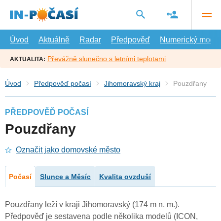
Přejít
na
hlavní
obsah
Úvod
Aktuálně
Radar
Předpověď
Numerický model
Převážně slunečno s letními teplotami
AKTUALITA:
Úvod
Předpověď počasí
Jihomoravský kraj
Pouzdřany
PŘEDPOVĚĎ POČASÍ
Pouzdřany
Označit jako domovské město
Počasí
Slunce a Měsíc
Kvalita ovzduší
Pouzdřany leží v kraji Jihomoravský (174 m n. m.).
Předpověď je sestavena podle několika modelů (ICON,