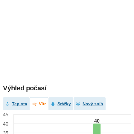
Výhled počasí
Teplota
Vítr
Srážky
Nový sníh
45
40
40
35