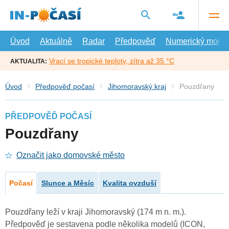
Přejít
na
hlavní
obsah
Úvod
Aktuálně
Radar
Předpověď
Numerický model
Vrací se tropické teploty, zítra až 35 °C
AKTUALITA:
Úvod
Předpověď počasí
Jihomoravský kraj
Pouzdřany
PŘEDPOVĚĎ POČASÍ
Pouzdřany
Označit jako domovské město
Počasí
Slunce a Měsíc
Kvalita ovzduší
Pouzdřany leží v kraji Jihomoravský (174 m n. m.).
Předpověď je sestavena podle několika modelů (ICON,