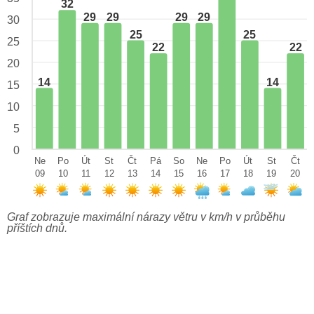
32
29
29
29
29
30
25
25
25
22
22
20
14
14
15
10
5
0
Ne
Po
Út
St
Čt
Pá
So
Ne
Po
Út
St
Čt
09
10
11
12
13
14
15
16
17
18
19
20
Graf zobrazuje maximální nárazy větru v km/h v průběhu
příštích dnů.