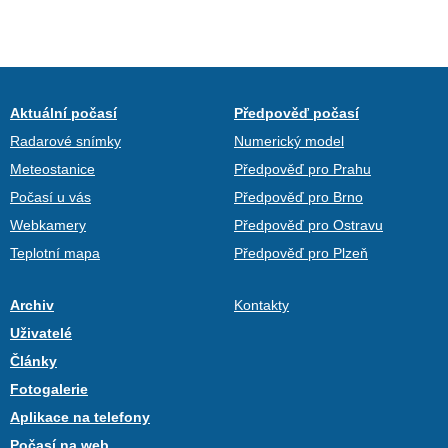
Aktuální počasí
Předpověď počasí
Radarové snímky
Numerický model
Meteostanice
Předpověď pro Prahu
Počasí u vás
Předpověď pro Brno
Webkamery
Předpověď pro Ostravu
Teplotní mapa
Předpověď pro Plzeň
Archiv
Kontakty
Uživatelé
Články
Fotogalerie
Aplikace na telefony
Počasí na web